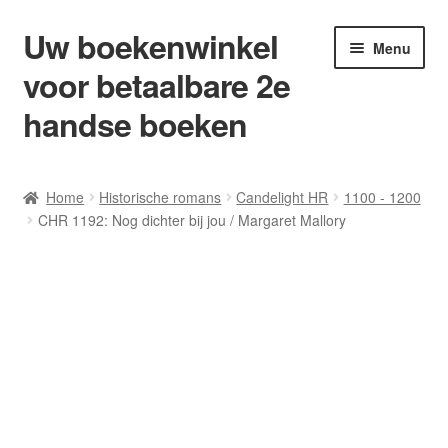
Uw boekenwinkel
Ga
Ga
Menu
door
naar
voor betaalbare 2e
naar
de
navigatie
inhoud
handse boeken
Home
Home
Historische romans
Candelight HR
1100 - 1200
CHR 1192: Nog dichter bij jou / Margaret Mallory
Afrekenen
Algemene Voorwaarden
Blog/ AVI Niveau’s
Contact
Levering en kosten