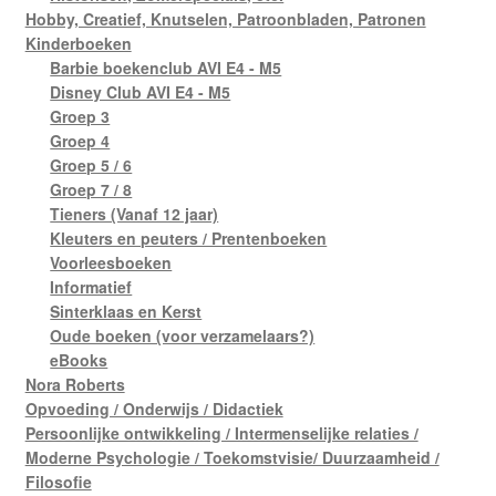
Hobby, Creatief, Knutselen, Patroonbladen, Patronen
Kinderboeken
Barbie boekenclub AVI E4 - M5
Disney Club AVI E4 - M5
Groep 3
Groep 4
Groep 5 / 6
Groep 7 / 8
Tieners (Vanaf 12 jaar)
Kleuters en peuters / Prentenboeken
Voorleesboeken
Informatief
Sinterklaas en Kerst
Oude boeken (voor verzamelaars?)
eBooks
Nora Roberts
Opvoeding / Onderwijs / Didactiek
Persoonlijke ontwikkeling / Intermenselijke relaties /
Moderne Psychologie / Toekomstvisie/ Duurzaamheid /
Filosofie