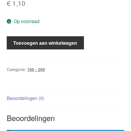
€
1,10
Op voorraad
CHR
Toevoegen aan winkelwagen
158:
Koningin
van
de
Categorie:
100 - 200
duisternis
/
May
Beoordelingen (0)
McGoldrick
aantal
Beoordelingen