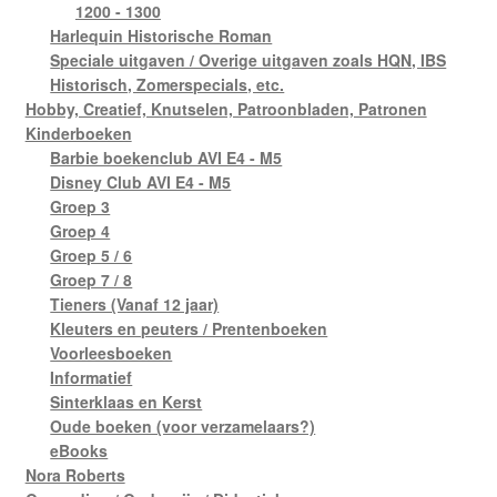
1200 - 1300
Harlequin Historische Roman
Speciale uitgaven / Overige uitgaven zoals HQN, IBS
Historisch, Zomerspecials, etc.
Hobby, Creatief, Knutselen, Patroonbladen, Patronen
Kinderboeken
Barbie boekenclub AVI E4 - M5
Disney Club AVI E4 - M5
Groep 3
Groep 4
Groep 5 / 6
Groep 7 / 8
Tieners (Vanaf 12 jaar)
Kleuters en peuters / Prentenboeken
Voorleesboeken
Informatief
Sinterklaas en Kerst
Oude boeken (voor verzamelaars?)
eBooks
Nora Roberts