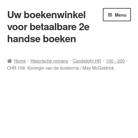
Uw boekenwinkel
Ga
Ga
Menu
door
naar
voor betaalbare 2e
naar
de
navigatie
inhoud
handse boeken
Home
Home
Historische romans
Candelight HR
100 - 200
CHR 158: Koningin van de duisternis / May McGoldrick
Afrekenen
Algemene Voorwaarden
Blog/ AVI Niveau’s
Contact
Levering en kosten