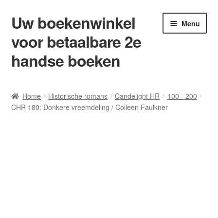
Uw boekenwinkel
Ga
Ga
Menu
door
naar
voor betaalbare 2e
naar
de
navigatie
inhoud
handse boeken
Home
Home
Historische romans
Candelight HR
100 - 200
CHR 180: Donkere vreemdeling / Colleen Faulkner
Afrekenen
Algemene Voorwaarden
Blog/ AVI Niveau’s
Contact
Levering en kosten