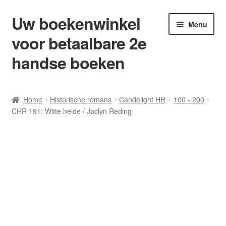
Uw boekenwinkel
Ga
Ga
Menu
door
naar
voor betaalbare 2e
naar
de
navigatie
inhoud
handse boeken
Home
Home
Historische romans
Candelight HR
100 - 200
CHR 191: Witte heide / Jaclyn Reding
Afrekenen
Algemene Voorwaarden
Blog/ AVI Niveau’s
Contact
Levering en kosten