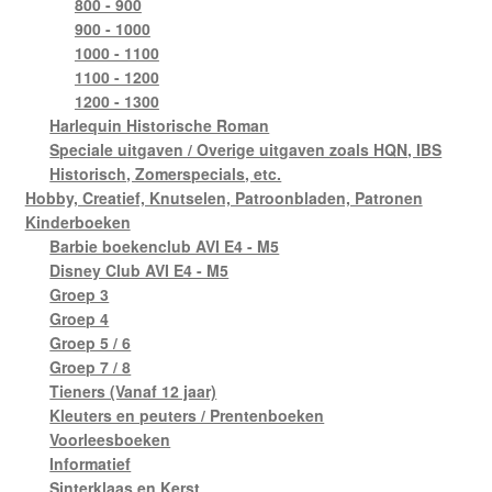
800 - 900
900 - 1000
1000 - 1100
1100 - 1200
1200 - 1300
Harlequin Historische Roman
Speciale uitgaven / Overige uitgaven zoals HQN, IBS
Historisch, Zomerspecials, etc.
Hobby, Creatief, Knutselen, Patroonbladen, Patronen
Kinderboeken
Barbie boekenclub AVI E4 - M5
Disney Club AVI E4 - M5
Groep 3
Groep 4
Groep 5 / 6
Groep 7 / 8
Tieners (Vanaf 12 jaar)
Kleuters en peuters / Prentenboeken
Voorleesboeken
Informatief
Sinterklaas en Kerst