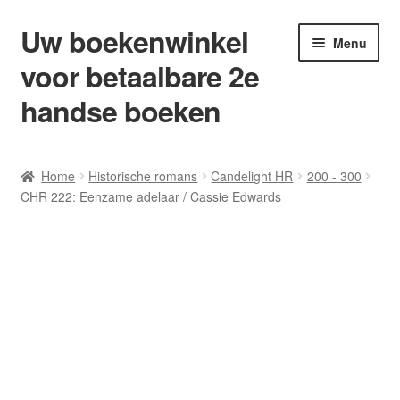
Uw boekenwinkel
Ga
Ga
Menu
door
naar
voor betaalbare 2e
naar
de
navigatie
inhoud
handse boeken
Home
Home
Historische romans
Candelight HR
200 - 300
CHR 222: Eenzame adelaar / Cassie Edwards
Afrekenen
Algemene Voorwaarden
Blog/ AVI Niveau’s
Contact
Levering en kosten