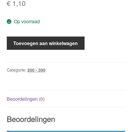
€
1,10
Op voorraad
CHR
Toevoegen aan winkelwagen
292:
Traumatisch
verleden
/
Categorie:
200 - 300
Ashland
Price
aantal
Beoordelingen (0)
Beoordelingen