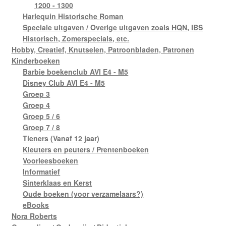
1200 - 1300
Harlequin Historische Roman
Speciale uitgaven / Overige uitgaven zoals HQN, IBS
Historisch, Zomerspecials, etc.
Hobby, Creatief, Knutselen, Patroonbladen, Patronen
Kinderboeken
Barbie boekenclub AVI E4 - M5
Disney Club AVI E4 - M5
Groep 3
Groep 4
Groep 5 / 6
Groep 7 / 8
Tieners (Vanaf 12 jaar)
Kleuters en peuters / Prentenboeken
Voorleesboeken
Informatief
Sinterklaas en Kerst
Oude boeken (voor verzamelaars?)
eBooks
Nora Roberts