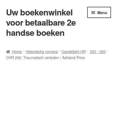
Uw boekenwinkel
Ga
Ga
Menu
door
naar
voor betaalbare 2e
naar
de
navigatie
inhoud
handse boeken
Home
Home
Historische romans
Candelight HR
200 - 300
CHR 292: Traumatisch verleden / Ashland Price
Afrekenen
Algemene Voorwaarden
Blog/ AVI Niveau’s
Contact
Levering en kosten