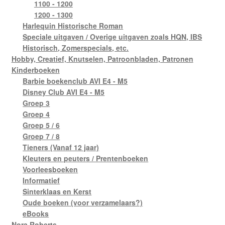
1100 - 1200
1200 - 1300
Harlequin Historische Roman
Speciale uitgaven / Overige uitgaven zoals HQN, IBS
Historisch, Zomerspecials, etc.
Hobby, Creatief, Knutselen, Patroonbladen, Patronen
Kinderboeken
Barbie boekenclub AVI E4 - M5
Disney Club AVI E4 - M5
Groep 3
Groep 4
Groep 5 / 6
Groep 7 / 8
Tieners (Vanaf 12 jaar)
Kleuters en peuters / Prentenboeken
Voorleesboeken
Informatief
Sinterklaas en Kerst
Oude boeken (voor verzamelaars?)
eBooks
Nora Roberts