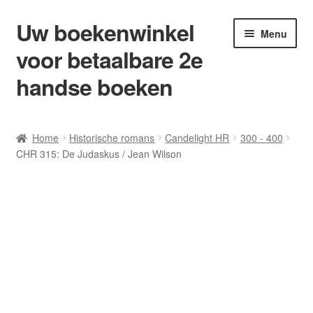
Uw boekenwinkel
Ga
Ga
Menu
door
naar
voor betaalbare 2e
naar
de
navigatie
inhoud
handse boeken
Home
Home
Historische romans
Candelight HR
300 - 400
CHR 315: De Judaskus / Jean Wilson
Afrekenen
Algemene Voorwaarden
Blog/ AVI Niveau’s
Contact
Levering en kosten