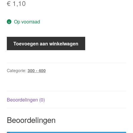
€
1,10
Op voorraad
CHR
Toevoegen aan winkelwagen
315:
De
Judaskus
/
Categorie:
300 - 400
Jean
Wilson
aantal
Beoordelingen (0)
Beoordelingen