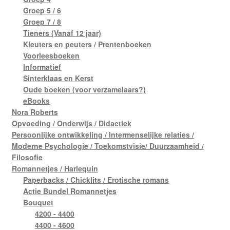
Groep 5 / 6
Groep 7 / 8
Tieners (Vanaf 12 jaar)
Kleuters en peuters / Prentenboeken
Voorleesboeken
Informatief
Sinterklaas en Kerst
Oude boeken (voor verzamelaars?)
eBooks
Nora Roberts
Opvoeding / Onderwijs / Didactiek
Persoonlijke ontwikkeling / Intermenselijke relaties /
Moderne Psychologie / Toekomstvisie/ Duurzaamheid /
Filosofie
Romannetjes / Harlequin
Paperbacks / Chicklits / Erotische romans
Actie Bundel Romannetjes
Bouquet
4200 - 4400
4400 - 4600