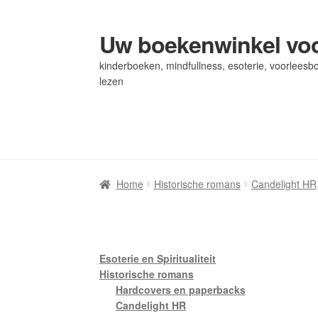
Uw boekenwinkel voo
Ga
Ga
door
naar
kinderboeken, mindfullness, esoterie, voorleesbo
naar
de
lezen
navigatie
inhoud
Home
Home
Afrekenen
Afrekenen
Algemene Voorwaarden
Algemene Voorwaarden
Bl
Bl
Privacybeleid
Privacybeleid
Winkel
Winkel
Winkelwagen
Winkelwagen
Home
Historische romans
Candelight HR
Esoterie en Spiritualiteit
Historische romans
Hardcovers en paperbacks
Candelight HR