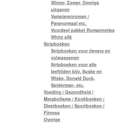
Winter, Zomer, Overige
uitgaven
Vampierenroman /
Paranormaal etc.
Voordeel pakket Romannetjes
White silk
Stripboeken
Stripboeken voor tieners en
volwassenen
Stripboeken voor alle
leeftijden bijv. Suske en
Wiske, Donald Duck,
Spiderman, etc.
Voeding / Gezondheid /
Metabolisme / Kookboeken /
Dieetboeken / Sportboeken /
Fitness
Overige