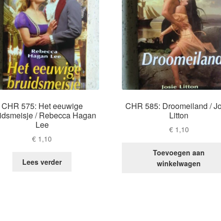
CHR 575: Het eeuwige
CHR 585: Droomeiland / Jo
idsmeisje / Rebecca Hagan
Litton
Lee
€
1,10
€
1,10
Toevoegen aan
Lees verder
winkelwagen