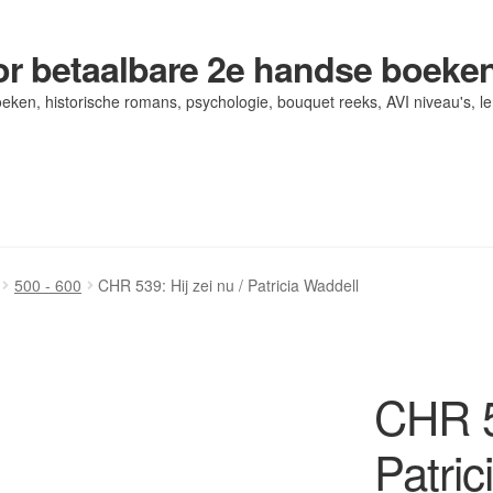
r betaalbare 2e handse boeke
eken, historische romans, psychologie, bouquet reeks, AVI niveau's, l
og/ AVI Niveau’s
og/ AVI Niveau’s
Contact
Contact
Levering en kosten
Levering en kosten
Mijn account
Mijn account
500 - 600
CHR 539: Hij zei nu / Patricia Waddell
CHR 53
Patric