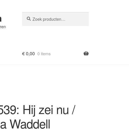
n
Zoeken
Zoeken
naar:
eren
€
0,00
0 items
9: Hij zei nu /
ia Waddell