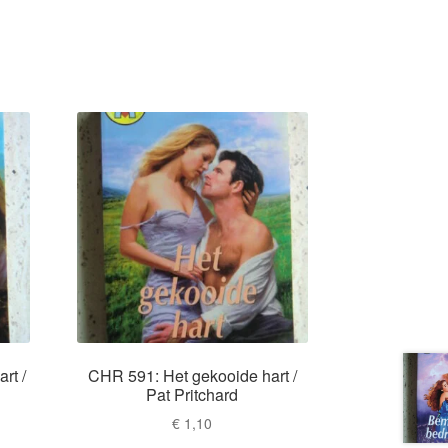
rt /
CHR 591: Het gekooide hart /
Pat Pritchard
€
1,10