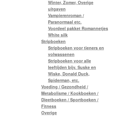
Winter, Zomer, Overige
uitgaven
Vampierenroman /
Paranormaal etc.
Voordeel pakket Romannetjes
White silk
Stripboeken
Stripboeken voor tieners en
volwassenen
Stripboeken voor alle
leeftijden bijv. Suske en
Wiske, Donald Duck,
Spiderman, etc.
Voeding / Gezondheid /
Metabolisme / Kookboeken /
Dieetboeken / Sportboeken /
Fitness
Overige