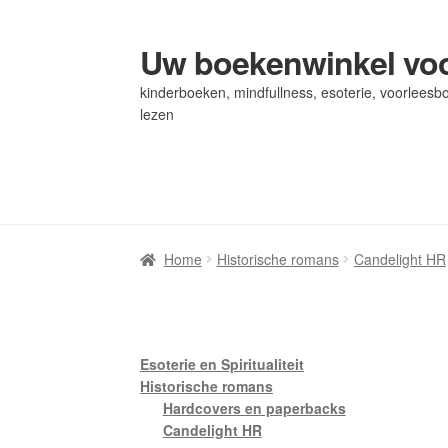
Uw boekenwinkel voo
Ga
Ga
door
naar
kinderboeken, mindfullness, esoterie, voorleesbo
naar
de
lezen
navigatie
inhoud
Home
Home
Afrekenen
Afrekenen
Algemene Voorwaarden
Algemene Voorwaarden
Bl
Bl
Privacybeleid
Privacybeleid
Winkel
Winkel
Winkelwagen
Winkelwagen
Home
Historische romans
Candelight HR
Esoterie en Spiritualiteit
Historische romans
Hardcovers en paperbacks
Candelight HR