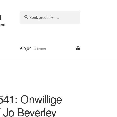
n
Zoeken
Zoeken
naar:
eren
€
0,00
0 items
41: Onwillige
/ Jo Beverley