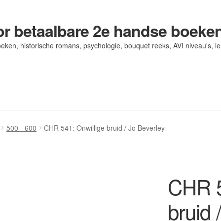
r betaalbare 2e handse boeke
eken, historische romans, psychologie, bouquet reeks, AVI niveau's, l
og/ AVI Niveau’s
og/ AVI Niveau’s
Contact
Contact
Levering en kosten
Levering en kosten
Mijn account
Mijn account
500 - 600
CHR 541: Onwillige bruid / Jo Beverley
CHR 5
bruid 