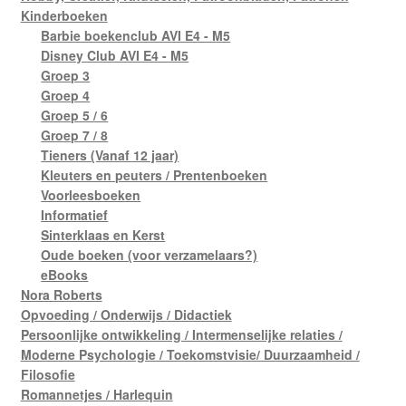
Kinderboeken
Barbie boekenclub AVI E4 - M5
Disney Club AVI E4 - M5
Groep 3
Groep 4
Groep 5 / 6
Groep 7 / 8
Tieners (Vanaf 12 jaar)
Kleuters en peuters / Prentenboeken
Voorleesboeken
Informatief
Sinterklaas en Kerst
Oude boeken (voor verzamelaars?)
eBooks
Nora Roberts
Opvoeding / Onderwijs / Didactiek
Persoonlijke ontwikkeling / Intermenselijke relaties /
Moderne Psychologie / Toekomstvisie/ Duurzaamheid /
Filosofie
Romannetjes / Harlequin