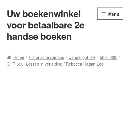
Uw boekenwinkel
Ga
Ga
Menu
door
naar
voor betaalbare 2e
naar
de
navigatie
inhoud
handse boeken
Home
Home
Historische romans
Candelight HR
500 - 600
CHR 553: Lessen in verleiding / Rebecca Hagan Lee
Afrekenen
Algemene Voorwaarden
Blog/ AVI Niveau’s
Contact
Levering en kosten