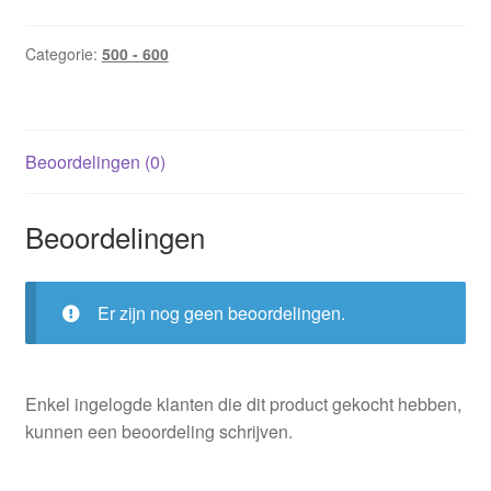
van
de
Categorie:
500 - 600
jacht
/
Cassie
Beoordelingen (0)
Edwards
aantal
Beoordelingen
Er zijn nog geen beoordelingen.
Enkel ingelogde klanten die dit product gekocht hebben,
kunnen een beoordeling schrijven.