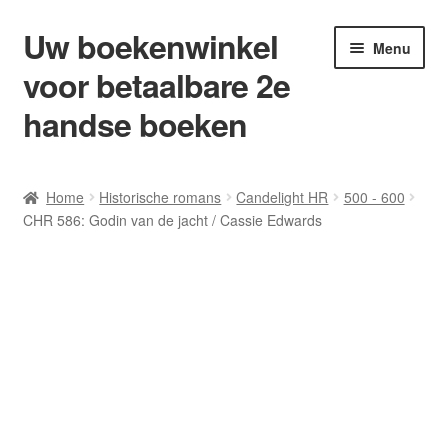
Uw boekenwinkel
Ga
Ga
Menu
door
naar
voor betaalbare 2e
naar
de
navigatie
inhoud
handse boeken
Home
Home
Historische romans
Candelight HR
500 - 600
CHR 586: Godin van de jacht / Cassie Edwards
Afrekenen
Algemene Voorwaarden
Blog/ AVI Niveau’s
Contact
Levering en kosten