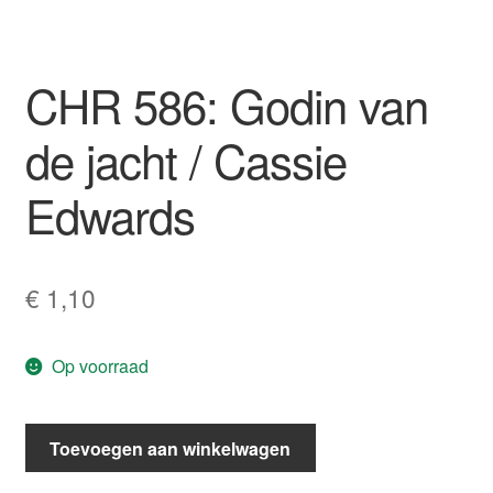
CHR 586: Godin van
de jacht / Cassie
Edwards
€
1,10
Op voorraad
CHR
Toevoegen aan winkelwagen
586:
Godin