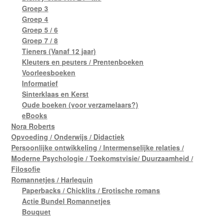
Groep 3
Groep 4
Groep 5 / 6
Groep 7 / 8
Tieners (Vanaf 12 jaar)
Kleuters en peuters / Prentenboeken
Voorleesboeken
Informatief
Sinterklaas en Kerst
Oude boeken (voor verzamelaars?)
eBooks
Nora Roberts
Opvoeding / Onderwijs / Didactiek
Persoonlijke ontwikkeling / Intermenselijke relaties /
Moderne Psychologie / Toekomstvisie/ Duurzaamheid /
Filosofie
Romannetjes / Harlequin
Paperbacks / Chicklits / Erotische romans
Actie Bundel Romannetjes
Bouquet