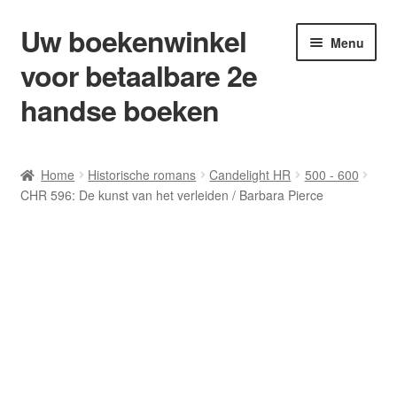
Uw boekenwinkel
Ga
Ga
Menu
door
naar
voor betaalbare 2e
naar
de
navigatie
inhoud
handse boeken
Home
Home
Historische romans
Candelight HR
500 - 600
CHR 596: De kunst van het verleiden / Barbara Pierce
Afrekenen
Algemene Voorwaarden
Blog/ AVI Niveau’s
Contact
Levering en kosten