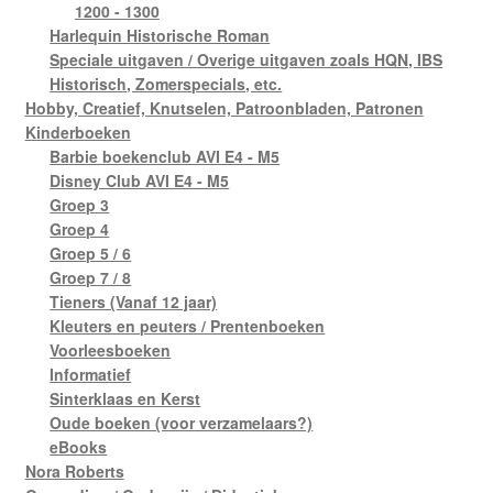
1200 - 1300
Harlequin Historische Roman
Speciale uitgaven / Overige uitgaven zoals HQN, IBS
Historisch, Zomerspecials, etc.
Hobby, Creatief, Knutselen, Patroonbladen, Patronen
Kinderboeken
Barbie boekenclub AVI E4 - M5
Disney Club AVI E4 - M5
Groep 3
Groep 4
Groep 5 / 6
Groep 7 / 8
Tieners (Vanaf 12 jaar)
Kleuters en peuters / Prentenboeken
Voorleesboeken
Informatief
Sinterklaas en Kerst
Oude boeken (voor verzamelaars?)
eBooks
Nora Roberts