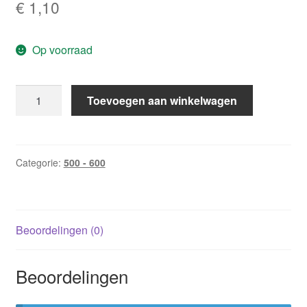
€
1,10
Op voorraad
CHR
Toevoegen aan winkelwagen
596:
De
kunst
van
Categorie:
500 - 600
het
verleiden
/
Beoordelingen (0)
Barbara
Pierce
aantal
Beoordelingen