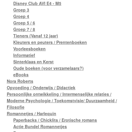
Disney Club AVI E4 - M5
Groep 3
Groep 4
Groep 5 / 6
Groep 7 / 8
Tieners (Vanaf 12 jaar)
Kleuters en peuters / Prentenboeken
Voorleesboeken
Informatief
Sinterklaas en Kerst
Oude boeken (voor verzamelaars?)
eBooks
Nora Roberts
Opvoeding / Onderwijs / Didactiek
Persoonlijke ontwikkeling / Intermenselijke relaties /
Moderne Psychologie / Toekomstvisie/ Duurzaamheid /
Filosofie
Romannetjes / Harlequin
Paperbacks / Chicklits / Erotische romans
Actie Bundel Romannetjes