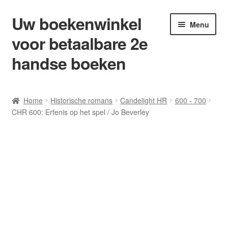
Uw boekenwinkel
Ga
Ga
Menu
door
naar
voor betaalbare 2e
naar
de
navigatie
inhoud
handse boeken
Home
Home
Historische romans
Candelight HR
600 - 700
CHR 600: Erfenis op het spel / Jo Beverley
Afrekenen
Algemene Voorwaarden
Blog/ AVI Niveau’s
Contact
Levering en kosten