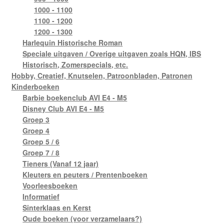
1000 - 1100
1100 - 1200
1200 - 1300
Harlequin Historische Roman
Speciale uitgaven / Overige uitgaven zoals HQN, IBS
Historisch, Zomerspecials, etc.
Hobby, Creatief, Knutselen, Patroonbladen, Patronen
Kinderboeken
Barbie boekenclub AVI E4 - M5
Disney Club AVI E4 - M5
Groep 3
Groep 4
Groep 5 / 6
Groep 7 / 8
Tieners (Vanaf 12 jaar)
Kleuters en peuters / Prentenboeken
Voorleesboeken
Informatief
Sinterklaas en Kerst
Oude boeken (voor verzamelaars?)