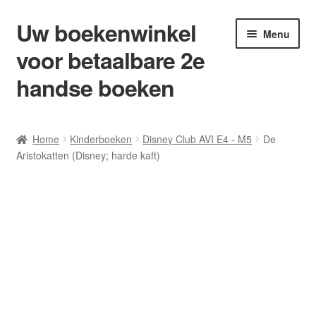
Uw boekenwinkel
Ga
Ga
Menu
door
naar
voor betaalbare 2e
naar
de
navigatie
inhoud
handse boeken
Home
Home
Kinderboeken
Disney Club AVI E4 - M5
De
Aristokatten (Disney; harde kaft)
Afrekenen
Algemene Voorwaarden
Blog/ AVI Niveau’s
Contact
Levering en kosten