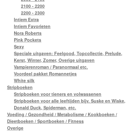
2100 - 2200
2200 - 2300
Intiem Extra
Intiem Favorieten
Nora Roberts
Pink Pockets
Sexy
Speciale uitgaven: Feelgood, Topcollectie, Prelude,
Kerst, Winter, Zomer, Overige uitgaven
Vampierenroman / Paranormaal etc.
Voordeel pakket Romannetjes
White silk
Stripboeken
Stripboeken voor tieners en volwassenen
Stripboeken voor alle leeftijden bijv. Suske en Wiske,
Donald Duck, Spiderman, etc.
Voeding / Gezondheid / Metabolisme / Kookboeken /
Dieetboeken / Sportboeken / Fitness
Overige