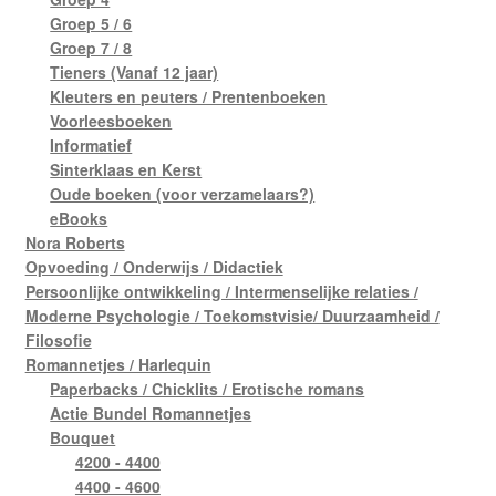
Groep 5 / 6
Groep 7 / 8
Tieners (Vanaf 12 jaar)
Kleuters en peuters / Prentenboeken
Voorleesboeken
Informatief
Sinterklaas en Kerst
Oude boeken (voor verzamelaars?)
eBooks
Nora Roberts
Opvoeding / Onderwijs / Didactiek
Persoonlijke ontwikkeling / Intermenselijke relaties /
Moderne Psychologie / Toekomstvisie/ Duurzaamheid /
Filosofie
Romannetjes / Harlequin
Paperbacks / Chicklits / Erotische romans
Actie Bundel Romannetjes
Bouquet
4200 - 4400
4400 - 4600