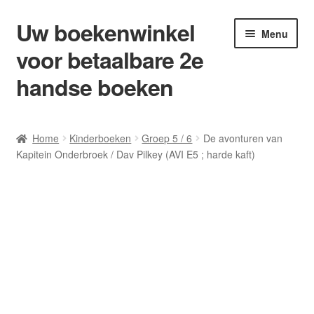
Uw boekenwinkel
Ga
Ga
Menu
door
naar
voor betaalbare 2e
naar
de
navigatie
inhoud
handse boeken
Home
Home
Kinderboeken
Groep 5 / 6
De avonturen van
Kapitein Onderbroek / Dav Pilkey (AVI E5 ; harde kaft)
Afrekenen
Algemene Voorwaarden
Blog/ AVI Niveau’s
Contact
Levering en kosten