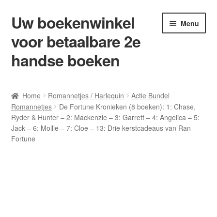
Uw boekenwinkel
Ga
Ga
Menu
door
naar
voor betaalbare 2e
naar
de
navigatie
inhoud
handse boeken
Home
Home
Romannetjes / Harlequin
Actie Bundel
Romannetjes
De Fortune Kronieken (8 boeken): 1: Chase,
Afrekenen
Ryder & Hunter – 2: Mackenzie – 3: Garrett – 4: Angelica – 5:
Jack – 6: Mollie – 7: Cloe – 13: Drie kerstcadeaus van Ran
Algemene Voorwaarden
Fortune
Blog/ AVI Niveau’s
Contact
Levering en kosten