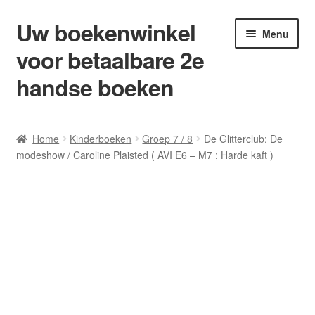
Uw boekenwinkel
Ga
Ga
Menu
door
naar
voor betaalbare 2e
naar
de
navigatie
inhoud
handse boeken
Home
Home
Kinderboeken
Groep 7 / 8
De Glitterclub: De
modeshow / Caroline Plaisted ( AVI E6 – M7 ; Harde kaft )
Afrekenen
Algemene Voorwaarden
Blog/ AVI Niveau’s
Contact
Levering en kosten