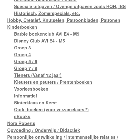
Speciale uitgaven / Overige uitgaven zoals HQN, IBS
Historisch, Zomerspecials, etc.
Hobby, Creatief, Knutselen, Patroonbladen, Patronen
Kinderboeken
Barbie boekenclub AVI E4 - M5
Disney Club AVI E4 - M5
Groep 3
Groep 4
Groep 5 / 6
Groep 7 / 8
Tieners (Vanaf 12 jaar)
Kleuters en peuters / Prentenboeken
Voorleesboeken
Informatief
Sinterklaas en Kerst
Oude boeken (voor verzamelaars?)
eBooks
Nora Roberts
Opvoeding / Onderwijs / Didactiek
Persoonlijke ontwikkeling / Intermenselijke relaties /