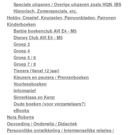
Speciale uitgaven / Overige uitgaven zoals HQN, IBS
Historisch, Zomerspecials, etc.
Hobby, Creatief, Knutselen, Patroonbladen, Patronen
Kinderboeken
Barbie boekenclub AVI E4 - M5
Disney Club AVI E4 - M5
Groep 3
Groep 4
Groep 5 / 6
Groep 7 / 8
Tieners (Vanaf 12 jaar)
Kleuters en peuters / Prentenboeken
Voorleesboeken
Informatief
Sinterklaas en Kerst
Oude boeken (voor verzamelaars?)
eBooks
Nora Roberts
Opvoeding / Onderwijs / Didactiek
Persoonlijke ontwikkeling / Intermenselijke relaties /