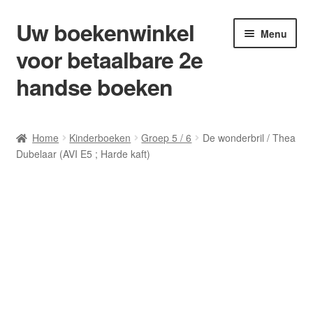
Uw boekenwinkel
Ga
Ga
Menu
door
naar
voor betaalbare 2e
naar
de
navigatie
inhoud
handse boeken
Home
Home
Kinderboeken
Groep 5 / 6
De wonderbril / Thea
Dubelaar (AVI E5 ; Harde kaft)
Afrekenen
Algemene Voorwaarden
Blog/ AVI Niveau’s
Contact
Levering en kosten