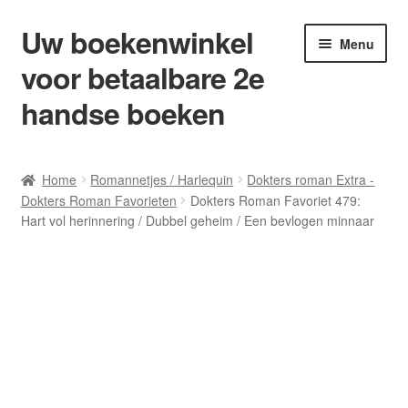
Uw boekenwinkel
Ga
Ga
Menu
door
naar
voor betaalbare 2e
naar
de
navigatie
inhoud
handse boeken
Home
Home
Romannetjes / Harlequin
Dokters roman Extra -
Dokters Roman Favorieten
Dokters Roman Favoriet 479:
Afrekenen
Hart vol herinnering / Dubbel geheim / Een bevlogen minnaar
Algemene Voorwaarden
Blog/ AVI Niveau’s
Contact
Levering en kosten