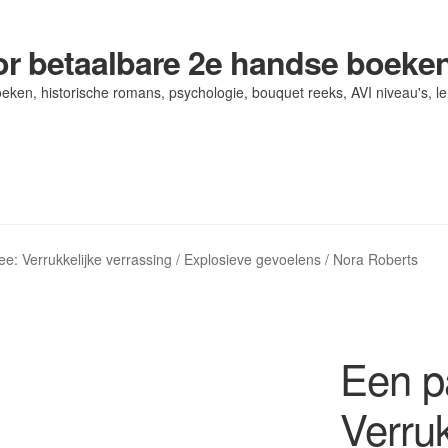
r betaalbare 2e handse boeke
eken, historische romans, psychologie, bouquet reeks, AVI niveau's, l
og/ AVI Niveau’s
og/ AVI Niveau’s
Contact
Contact
Levering en kosten
Levering en kosten
Mijn account
Mijn account
ee: Verrukkelijke verrassing / Explosieve gevoelens / Nora Roberts
Een pa
Verruk