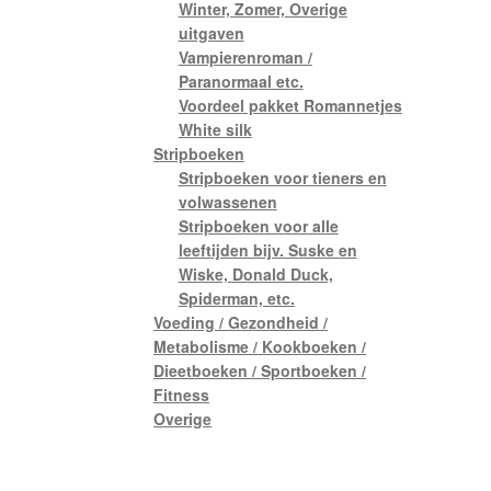
Winter, Zomer, Overige
uitgaven
Vampierenroman /
Paranormaal etc.
Voordeel pakket Romannetjes
White silk
Stripboeken
Stripboeken voor tieners en
volwassenen
Stripboeken voor alle
leeftijden bijv. Suske en
Wiske, Donald Duck,
Spiderman, etc.
Voeding / Gezondheid /
Metabolisme / Kookboeken /
Dieetboeken / Sportboeken /
Fitness
Overige