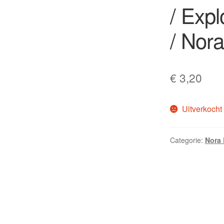
/ Exp
/ Nor
€
3,20
Uitverkocht
Categorie:
Nora 