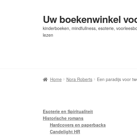
Uw boekenwinkel voo
Ga
Ga
door
naar
kinderboeken, mindfullness, esoterie, voorleesbo
naar
de
lezen
navigatie
inhoud
Home
Home
Afrekenen
Afrekenen
Algemene Voorwaarden
Algemene Voorwaarden
Bl
Bl
Privacybeleid
Privacybeleid
Winkel
Winkel
Winkelwagen
Winkelwagen
Home
Nora Roberts
Een paradijs voor tw
Esoterie en Spiritualiteit
Historische romans
Hardcovers en paperbacks
Candelight HR