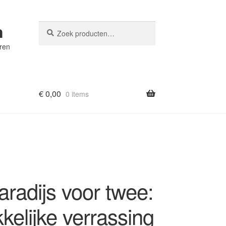
n
Zoeken
Zoeken
naar:
eren
€
0,00
0 items
radijs voor twee:
kelijke verrassing