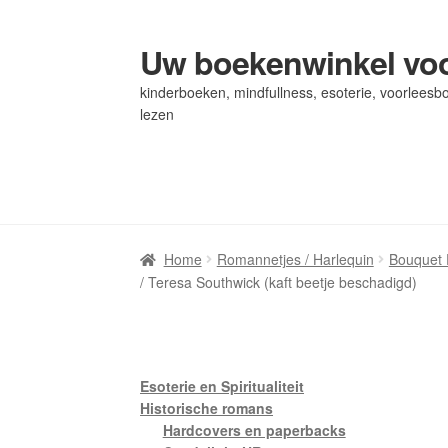
Uw boekenwinkel voo
Ga
Ga
door
naar
kinderboeken, mindfullness, esoterie, voorleesbo
naar
de
lezen
navigatie
inhoud
Home
Home
Afrekenen
Afrekenen
Algemene Voorwaarden
Algemene Voorwaarden
Bl
Bl
Privacybeleid
Privacybeleid
Winkel
Winkel
Winkelwagen
Winkelwagen
Home
Romannetjes / Harlequin
Bouquet 
/ Teresa Southwick (kaft beetje beschadigd)
Esoterie en Spiritualiteit
Historische romans
Hardcovers en paperbacks