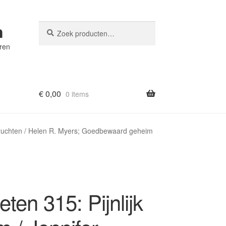
n
Zoeken
Zoeken
naar:
eren
€
0,00
0 items
 geruchten / Helen R. Myers; Goedbewaard geheim
eten 315: Pijnlijk