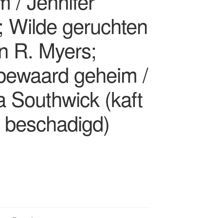
 / Jennifer
; Wilde geruchten
n R. Myers;
ewaard geheim /
a Southwick (kaft
e beschadigd)