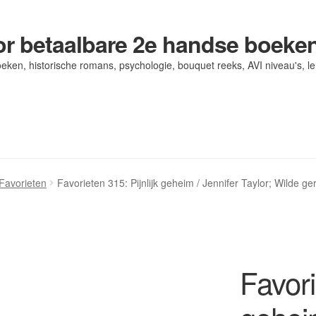
r betaalbare 2e handse boeke
eken, historische romans, psychologie, bouquet reeks, AVI niveau's, l
og/ AVI Niveau’s
og/ AVI Niveau’s
Contact
Contact
Levering en kosten
Levering en kosten
Mijn account
Mijn account
Favorieten
Favorieten 315: Pijnlijk geheim / Jennifer Taylor; Wilde
Favori