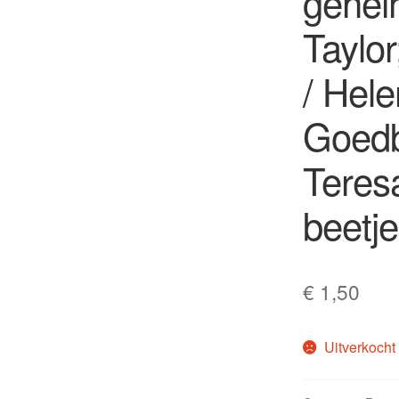
geheim
Taylor
/ Hele
Goedb
Teres
beetj
€
1,50
Uitverkocht