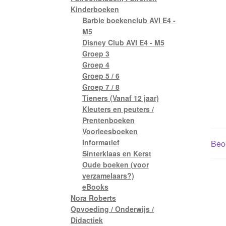
Kinderboeken
Barbie boekenclub AVI E4 -
M5
Disney Club AVI E4 - M5
Groep 3
Groep 4
Groep 5 / 6
Groep 7 / 8
Tieners (Vanaf 12 jaar)
Kleuters en peuters /
Prentenboeken
Voorleesboeken
Informatief
Beoo
Sinterklaas en Kerst
Oude boeken (voor
verzamelaars?)
eBooks
Nora Roberts
Opvoeding / Onderwijs /
Didactiek