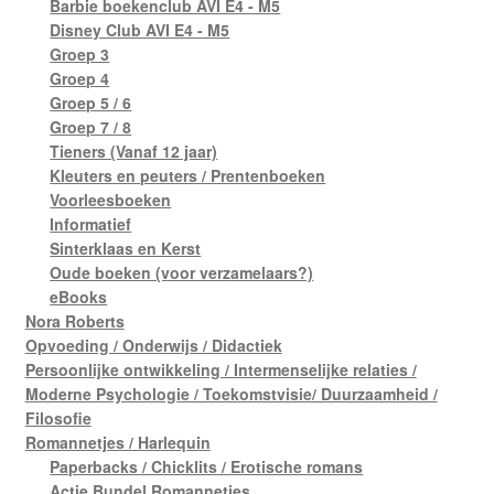
Barbie boekenclub AVI E4 - M5
Disney Club AVI E4 - M5
Groep 3
Groep 4
Groep 5 / 6
Groep 7 / 8
Tieners (Vanaf 12 jaar)
Kleuters en peuters / Prentenboeken
Voorleesboeken
Informatief
Sinterklaas en Kerst
Oude boeken (voor verzamelaars?)
eBooks
Nora Roberts
Opvoeding / Onderwijs / Didactiek
Persoonlijke ontwikkeling / Intermenselijke relaties /
Moderne Psychologie / Toekomstvisie/ Duurzaamheid /
Filosofie
Romannetjes / Harlequin
Paperbacks / Chicklits / Erotische romans
Actie Bundel Romannetjes