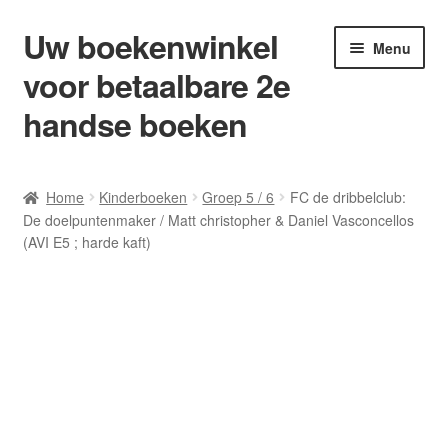
Uw boekenwinkel
Ga
Ga
Menu
door
naar
voor betaalbare 2e
naar
de
navigatie
inhoud
handse boeken
Home
Home
Kinderboeken
Groep 5 / 6
FC de dribbelclub:
De doelpuntenmaker / Matt christopher & Daniel Vasconcellos
Afrekenen
(AVI E5 ; harde kaft)
Algemene Voorwaarden
Blog/ AVI Niveau’s
Contact
Levering en kosten