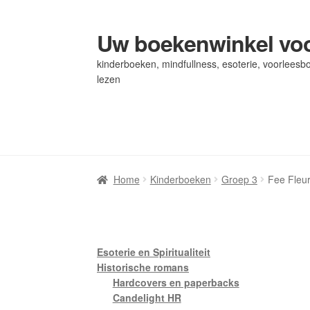
Uw boekenwinkel voo
Ga
Ga
door
naar
kinderboeken, mindfullness, esoterie, voorleesbo
naar
de
lezen
navigatie
inhoud
Home
Home
Afrekenen
Afrekenen
Algemene Voorwaarden
Algemene Voorwaarden
Bl
Bl
Privacybeleid
Privacybeleid
Winkel
Winkel
Winkelwagen
Winkelwagen
Home
Kinderboeken
Groep 3
Fee Fleur
Esoterie en Spiritualiteit
Historische romans
Hardcovers en paperbacks
Candelight HR