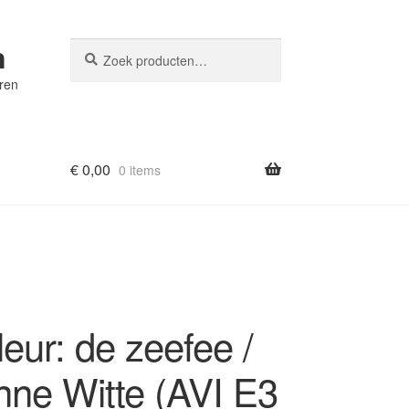
n
Zoeken
Zoeken
naar:
eren
€
0,00
0 items
eur: de zeefee /
nne Witte (AVI E3