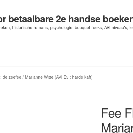
r betaalbare 2e handse boeke
eken, historische romans, psychologie, bouquet reeks, AVI niveau's, l
og/ AVI Niveau’s
og/ AVI Niveau’s
Contact
Contact
Levering en kosten
Levering en kosten
Mijn account
Mijn account
: de zeefee / Marianne Witte (AVI E3 ; harde kaft)
Fee Fl
Maria