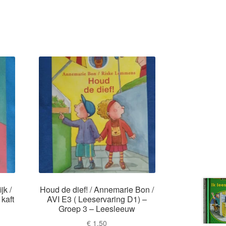
jk /
Houd de dief! / Annemarie Bon /
kaft
AVI E3 ( Leeservaring D1) –
Groep 3 – Leesleeuw
€
1,50