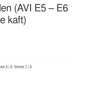
en (AVI E5 – E6
e kaft)
ep 5 / 6
,
Groep 7 / 8