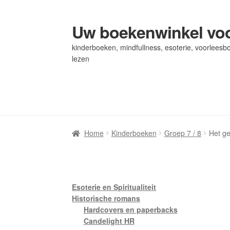
Uw boekenwinkel voo
Ga
Ga
door
naar
kinderboeken, mindfullness, esoterie, voorleesbo
naar
de
lezen
navigatie
inhoud
Home
Home
Afrekenen
Afrekenen
Algemene Voorwaarden
Algemene Voorwaarden
Bl
Bl
Privacybeleid
Privacybeleid
Winkel
Winkel
Winkelwagen
Winkelwagen
Home
Kinderboeken
Groep 7 / 8
Het ge
Esoterie en Spiritualiteit
Historische romans
Hardcovers en paperbacks
Candelight HR