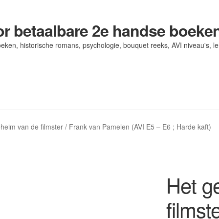
r betaalbare 2e handse boeke
eken, historische romans, psychologie, bouquet reeks, AVI niveau's, l
og/ AVI Niveau’s
og/ AVI Niveau’s
Contact
Contact
Levering en kosten
Levering en kosten
Mijn account
Mijn account
heim van de filmster / Frank van Pamelen (AVI E5 – E6 ; Harde kaft)
Het g
filmst