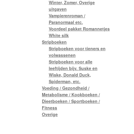
Winter, Zomer, Overige
uitgaven
Vampierenroman /
Paranormaal etc.
Voordeel pakket Romannetjes
White silk
Stripboeken
Stripboeken voor tieners en
volwassenen
Stripboeken voor alle
leeftijden bijv. Suske en
Wiske, Donald Duck,
Spiderman, etc.
Voeding / Gezondheid /
Metabolisme / Kookboeken /
Dieetboeken / Sportboeken /
Fitness
Overige