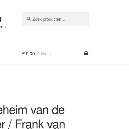
n
Zoeken
Zoeken
naar:
eren
€
0,00
0 items
eheim van de
er / Frank van