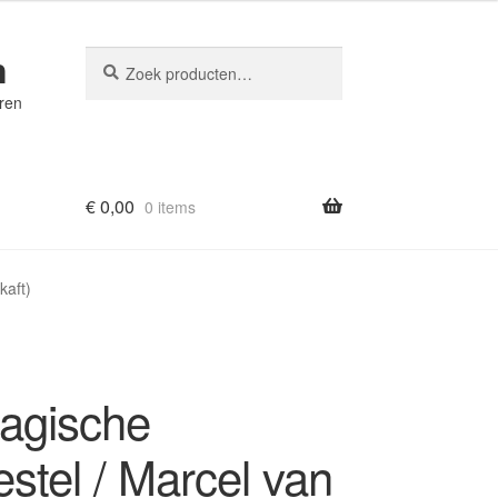
n
Zoeken
Zoeken
naar:
eren
€
0,00
0 items
kaft)
agische
estel / Marcel van