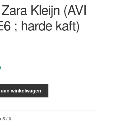
/ Zara Kleijn (AVI
6 ; harde kaft)
d
 aan winkelwagen
 5 / 6