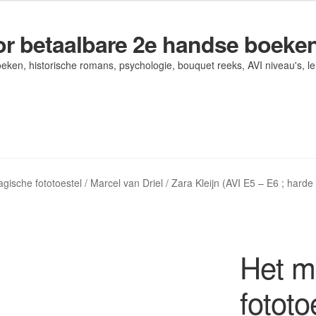
r betaalbare 2e handse boeke
eken, historische romans, psychologie, bouquet reeks, AVI niveau's, l
og/ AVI Niveau’s
og/ AVI Niveau’s
Contact
Contact
Levering en kosten
Levering en kosten
Mijn account
Mijn account
gische fototoestel / Marcel van Driel / Zara Kleijn (AVI E5 – E6 ; harde 
Het m
fototo