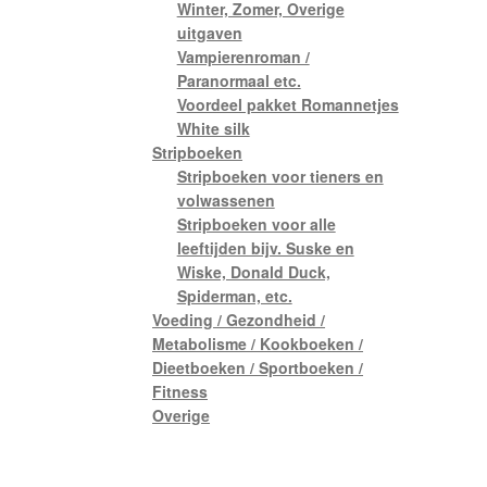
Winter, Zomer, Overige
uitgaven
Vampierenroman /
Paranormaal etc.
Voordeel pakket Romannetjes
White silk
Stripboeken
Stripboeken voor tieners en
volwassenen
Stripboeken voor alle
leeftijden bijv. Suske en
Wiske, Donald Duck,
Spiderman, etc.
Voeding / Gezondheid /
Metabolisme / Kookboeken /
Dieetboeken / Sportboeken /
Fitness
Overige