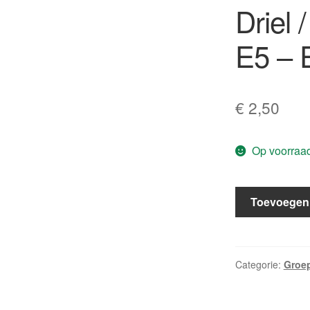
Driel 
E5 – E
€
2,50
Op voorraa
Het
Toevoegen
magische
fototoestel
/
Marcel
Categorie:
Groep
van
Driel