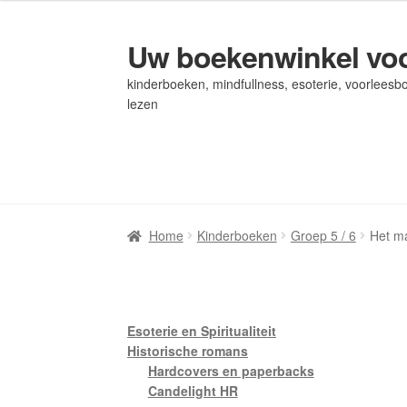
Uw boekenwinkel voo
Ga
Ga
door
naar
kinderboeken, mindfullness, esoterie, voorleesbo
naar
de
lezen
navigatie
inhoud
Home
Home
Afrekenen
Afrekenen
Algemene Voorwaarden
Algemene Voorwaarden
Bl
Bl
Privacybeleid
Privacybeleid
Winkel
Winkel
Winkelwagen
Winkelwagen
Home
Kinderboeken
Groep 5 / 6
Het ma
Esoterie en Spiritualiteit
Historische romans
Hardcovers en paperbacks
Candelight HR