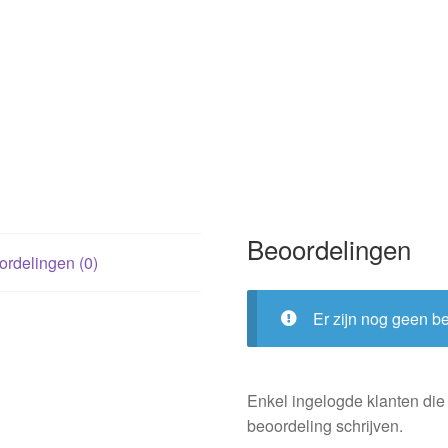
/
Zara
Kleijn
(AVI
E5
-
E6
;
harde
kaft)
Beoordelingen
aantal
rdelingen (0)
Er zijn nog geen b
Enkel ingelogde klanten die
beoordeling schrijven.