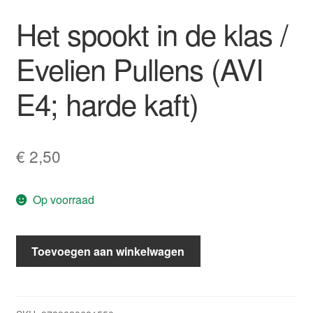
Het spookt in de klas /
Evelien Pullens (AVI
E4; harde kaft)
€
2,50
Op voorraad
Het
Toevoegen aan winkelwagen
spookt
in
de