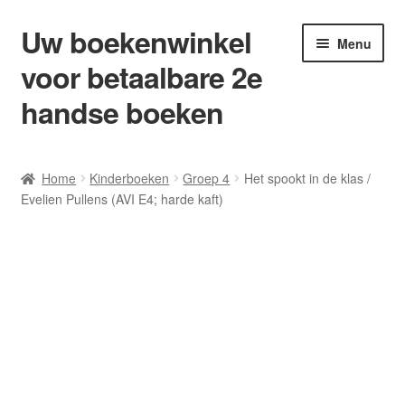
Uw boekenwinkel
Ga
Ga
Menu
door
naar
voor betaalbare 2e
naar
de
navigatie
inhoud
handse boeken
Home
Home
Kinderboeken
Groep 4
Het spookt in de klas /
Evelien Pullens (AVI E4; harde kaft)
Afrekenen
Algemene Voorwaarden
Blog/ AVI Niveau’s
Contact
Levering en kosten