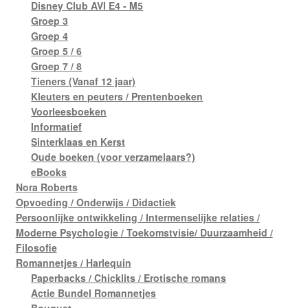
Disney Club AVI E4 - M5
Groep 3
Groep 4
Groep 5 / 6
Groep 7 / 8
Tieners (Vanaf 12 jaar)
Kleuters en peuters / Prentenboeken
Voorleesboeken
Informatief
Sinterklaas en Kerst
Oude boeken (voor verzamelaars?)
eBooks
Nora Roberts
Opvoeding / Onderwijs / Didactiek
Persoonlijke ontwikkeling / Intermenselijke relaties /
Moderne Psychologie / Toekomstvisie/ Duurzaamheid /
Filosofie
Romannetjes / Harlequin
Paperbacks / Chicklits / Erotische romans
Actie Bundel Romannetjes