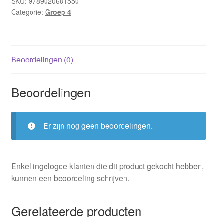
klas
SKU:
9789020681550
Categorie:
Groep 4
/
Evelien
Pullens
(AVI
Beoordelingen (0)
E4;
harde
kaft)
Beoordelingen
aantal
Er zijn nog geen beoordelingen.
Enkel ingelogde klanten die dit product gekocht hebben,
kunnen een beoordeling schrijven.
Gerelateerde producten