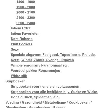
1800 - 1900
1900 - 2000
2000 - 2100
2100 - 2200
2200 - 2300
Intiem Extra
Intiem Favorieten
Nora Roberts
Pink Pockets
Sexy
Speciale uitgaven: Feelgood, Topcollectie, Prelude,
Kerst, Winter, Zomer, Overige uitgaven
Vampierenroman / Paranormaal etc.
Voordeel pakket Romannetjes
White silk
Stripboeken
Stripboeken voor tieners en volwassenen
Stripboeken voor alle leeftijden bijv. Suske en Wiske,
Donald Duck, Spiderman, etc.
Voeding / Gezondheid / Metabolisme / Kookboeken /
Dieetboeken / Sportboeken / Fitness