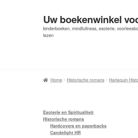
Uw boekenwinkel voo
Ga
Ga
door
naar
kinderboeken, mindfullness, esoterie, voorleesbo
naar
de
lezen
navigatie
inhoud
Home
Home
Afrekenen
Afrekenen
Algemene Voorwaarden
Algemene Voorwaarden
Bl
Bl
Privacybeleid
Privacybeleid
Winkel
Winkel
Winkelwagen
Winkelwagen
Home
Historische romans
Harlequin His
Esoterie en Spiritualiteit
Historische romans
Hardcovers en paperbacks
Candelight HR