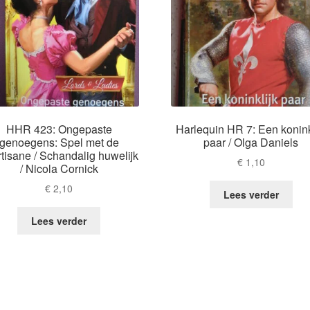
HHR 423: Ongepaste
Harlequin HR 7: Een konink
genoegens: Spel met de
paar / Olga Daniels
tisane / Schandalig huwelijk
€
1,10
/ Nicola Cornick
€
2,10
Lees verder
Lees verder