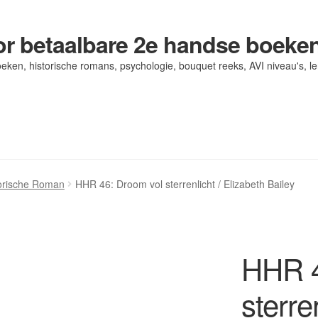
r betaalbare 2e handse boeke
eken, historische romans, psychologie, bouquet reeks, AVI niveau's, l
og/ AVI Niveau’s
og/ AVI Niveau’s
Contact
Contact
Levering en kosten
Levering en kosten
Mijn account
Mijn account
torische Roman
HHR 46: Droom vol sterrenlicht / Elizabeth Bailey
HHR 4
sterre