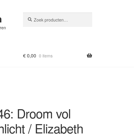
n
Zoeken
Zoeken
naar:
eren
€
0,00
0 items
6: Droom vol
nlicht / Elizabeth