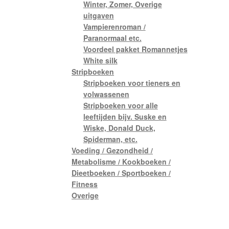
Winter, Zomer, Overige
uitgaven
Vampierenroman /
Paranormaal etc.
Voordeel pakket Romannetjes
White silk
Stripboeken
Stripboeken voor tieners en
volwassenen
Stripboeken voor alle
leeftijden bijv. Suske en
Wiske, Donald Duck,
Spiderman, etc.
Voeding / Gezondheid /
Metabolisme / Kookboeken /
Dieetboeken / Sportboeken /
Fitness
Overige