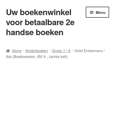
Uw boekenwinkel
Ga
Ga
Menu
door
naar
voor betaalbare 2e
naar
de
navigatie
inhoud
handse boeken
Home
Home
Kinderboeken
Groep 7 / 8
Hotel Erokamano /
Ibis (Boekbeesten; AVI 9 ; zachte kaft)
Afrekenen
Algemene Voorwaarden
Blog/ AVI Niveau’s
Contact
Levering en kosten