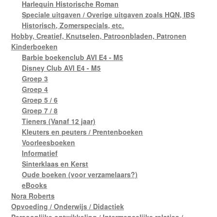
Harlequin Historische Roman
Speciale uitgaven / Overige uitgaven zoals HQN, IBS
Historisch, Zomerspecials, etc.
Hobby, Creatief, Knutselen, Patroonbladen, Patronen
Kinderboeken
Barbie boekenclub AVI E4 - M5
Disney Club AVI E4 - M5
Groep 3
Groep 4
Groep 5 / 6
Groep 7 / 8
Tieners (Vanaf 12 jaar)
Kleuters en peuters / Prentenboeken
Voorleesboeken
Informatief
Sinterklaas en Kerst
Oude boeken (voor verzamelaars?)
eBooks
Nora Roberts
Opvoeding / Onderwijs / Didactiek