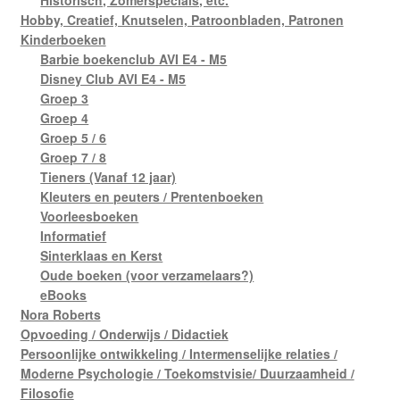
Historisch, Zomerspecials, etc.
Hobby, Creatief, Knutselen, Patroonbladen, Patronen
Kinderboeken
Barbie boekenclub AVI E4 - M5
Disney Club AVI E4 - M5
Groep 3
Groep 4
Groep 5 / 6
Groep 7 / 8
Tieners (Vanaf 12 jaar)
Kleuters en peuters / Prentenboeken
Voorleesboeken
Informatief
Sinterklaas en Kerst
Oude boeken (voor verzamelaars?)
eBooks
Nora Roberts
Opvoeding / Onderwijs / Didactiek
Persoonlijke ontwikkeling / Intermenselijke relaties /
Moderne Psychologie / Toekomstvisie/ Duurzaamheid /
Filosofie