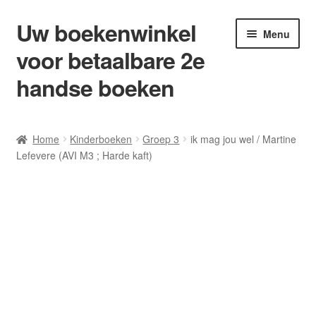
Uw boekenwinkel
Ga
Ga
Menu
door
naar
voor betaalbare 2e
naar
de
navigatie
inhoud
handse boeken
Home
Home
Kinderboeken
Groep 3
ik mag jou wel / Martine
Lefevere (AVI M3 ; Harde kaft)
Afrekenen
Algemene Voorwaarden
Blog/ AVI Niveau’s
Contact
Levering en kosten