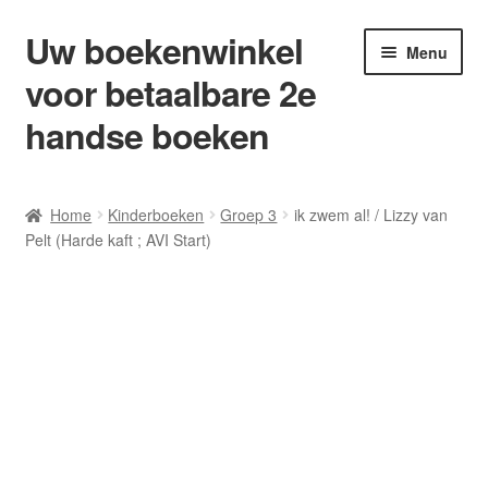
Uw boekenwinkel
Ga
Ga
Menu
door
naar
voor betaalbare 2e
naar
de
navigatie
inhoud
handse boeken
Home
Home
Kinderboeken
Groep 3
ik zwem al! / Lizzy van
Pelt (Harde kaft ; AVI Start)
Afrekenen
Algemene Voorwaarden
Blog/ AVI Niveau’s
Contact
Levering en kosten