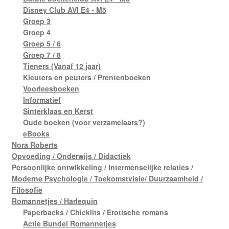
Disney Club AVI E4 - M5
Groep 3
Groep 4
Groep 5 / 6
Groep 7 / 8
Tieners (Vanaf 12 jaar)
Kleuters en peuters / Prentenboeken
Voorleesboeken
Informatief
Sinterklaas en Kerst
Oude boeken (voor verzamelaars?)
eBooks
Nora Roberts
Opvoeding / Onderwijs / Didactiek
Persoonlijke ontwikkeling / Intermenselijke relaties /
Moderne Psychologie / Toekomstvisie/ Duurzaamheid /
Filosofie
Romannetjes / Harlequin
Paperbacks / Chicklits / Erotische romans
Actie Bundel Romannetjes