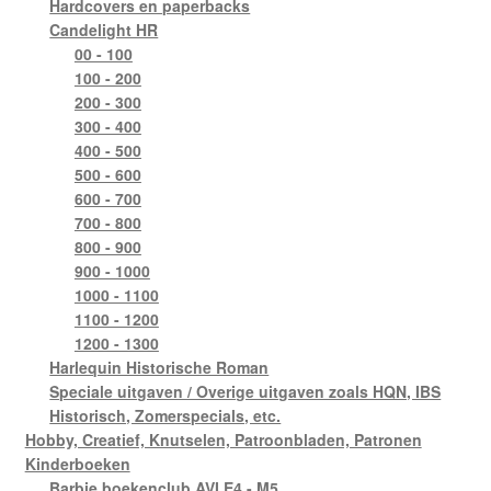
Hardcovers en paperbacks
Candelight HR
00 - 100
100 - 200
200 - 300
300 - 400
400 - 500
500 - 600
600 - 700
700 - 800
800 - 900
900 - 1000
1000 - 1100
1100 - 1200
1200 - 1300
Harlequin Historische Roman
Speciale uitgaven / Overige uitgaven zoals HQN, IBS
Historisch, Zomerspecials, etc.
Hobby, Creatief, Knutselen, Patroonbladen, Patronen
Kinderboeken
Barbie boekenclub AVI E4 - M5