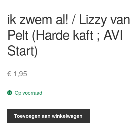
ik zwem al! / Lizzy van
Pelt (Harde kaft ; AVI
Start)
€
1,95
Op voorraad
ik
Toevoegen aan winkelwagen
zwem
al!
/