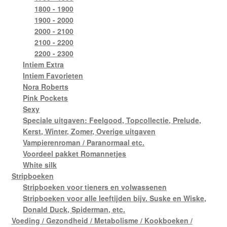
1800 - 1900
1900 - 2000
2000 - 2100
2100 - 2200
2200 - 2300
Intiem Extra
Intiem Favorieten
Nora Roberts
Pink Pockets
Sexy
Speciale uitgaven: Feelgood, Topcollectie, Prelude,
Kerst, Winter, Zomer, Overige uitgaven
Vampierenroman / Paranormaal etc.
Voordeel pakket Romannetjes
White silk
Stripboeken
Stripboeken voor tieners en volwassenen
Stripboeken voor alle leeftijden bijv. Suske en Wiske,
Donald Duck, Spiderman, etc.
Voeding / Gezondheid / Metabolisme / Kookboeken /