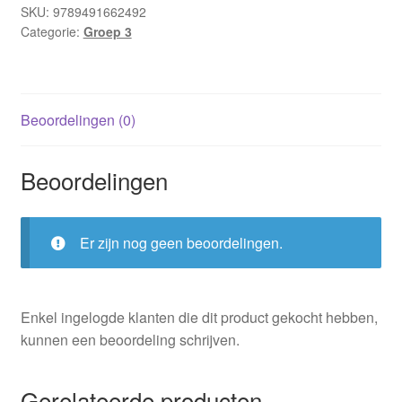
Lizzy
SKU:
9789491662492
Categorie:
Groep 3
van
Pelt
(Harde
kaft
Beoordelingen (0)
;
AVI
Start)
Beoordelingen
aantal
Er zijn nog geen beoordelingen.
Enkel ingelogde klanten die dit product gekocht hebben,
kunnen een beoordeling schrijven.
Gerelateerde producten