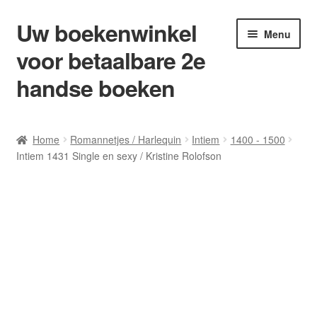
Uw boekenwinkel
Ga
Ga
Menu
door
naar
voor betaalbare 2e
naar
de
navigatie
inhoud
handse boeken
Home
Home
Romannetjes / Harlequin
Intiem
1400 - 1500
Intiem 1431 Single en sexy / Kristine Rolofson
Afrekenen
Algemene Voorwaarden
Blog/ AVI Niveau’s
Contact
Levering en kosten