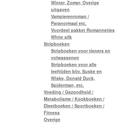
Winter, Zomer, Overige
uitgaven
Vampierenroman /
Paranormaal etc.
Voordeel pakket Romannetjes
White silk
Stripboeken
Stripboeken voor tieners en
volwassenen
Stripboeken voor alle
leeftijden bijv. Suske en
Wiske, Donald Duck,
Spiderman, etc.
Voeding / Gezondheid /
Metabolisme / Kookboeken /
Dieetboeken / Sportboeken /
Fitness
Overige