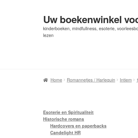
Uw boekenwinkel voo
Ga
Ga
door
naar
kinderboeken, mindfullness, esoterie, voorleesbo
naar
de
lezen
navigatie
inhoud
Home
Home
Afrekenen
Afrekenen
Algemene Voorwaarden
Algemene Voorwaarden
Bl
Bl
Privacybeleid
Privacybeleid
Winkel
Winkel
Winkelwagen
Winkelwagen
Home
Romannetjes / Harlequin
Intiem
Esoterie en Spiritualiteit
Historische romans
Hardcovers en paperbacks
Candelight HR