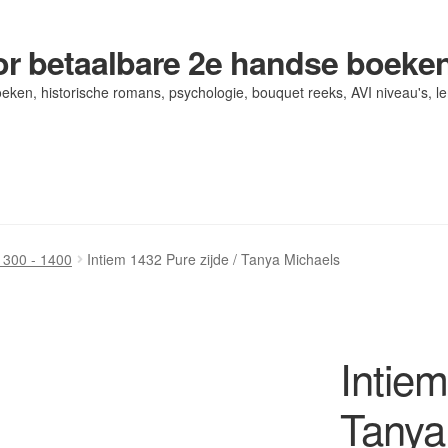
r betaalbare 2e handse boeke
eken, historische romans, psychologie, bouquet reeks, AVI niveau's, l
og/ AVI Niveau’s
og/ AVI Niveau’s
Contact
Contact
Levering en kosten
Levering en kosten
Mijn account
Mijn account
1300 - 1400
Intiem 1432 Pure zijde / Tanya Michaels
Intiem
Tanya