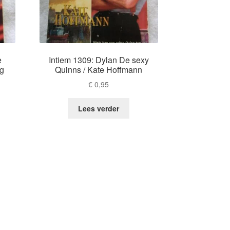
e
Intiem 1309: Dylan De sexy
ng
Quinns / Kate Hoffmann
€
0,95
Lees verder