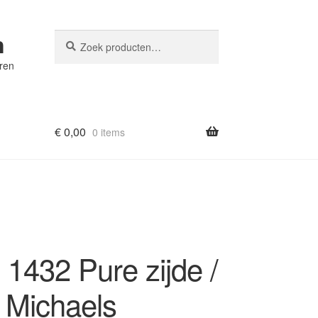
n
Zoeken
Zoeken
naar:
eren
€
0,00
0 items
 1432 Pure zijde /
 Michaels