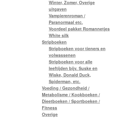
Winter, Zomer, Overige
uitgaven
Vampierenroman /
Paranormaal etc.
Voordeel pakket Romannetjes
White silk
Stripboeken
Stripboeken voor tieners en
volwassenen
Stripboeken voor alle
leeftijden bijv. Suske en
Wiske, Donald Duck,
Spiderman, etc.
Voeding / Gezondheid /
Metabolisme / Kookboeken /
Dieetboeken / Sportboeken /
Fitness
Overige