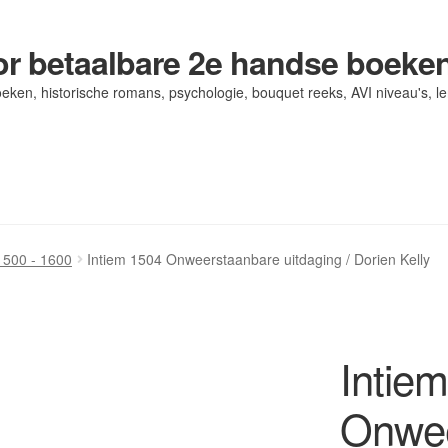
r betaalbare 2e handse boeke
eken, historische romans, psychologie, bouquet reeks, AVI niveau's, l
og/ AVI Niveau’s
og/ AVI Niveau’s
Contact
Contact
Levering en kosten
Levering en kosten
Mijn account
Mijn account
1500 - 1600
Intiem 1504 Onweerstaanbare uitdaging / Dorien Kelly
Intie
Onwee