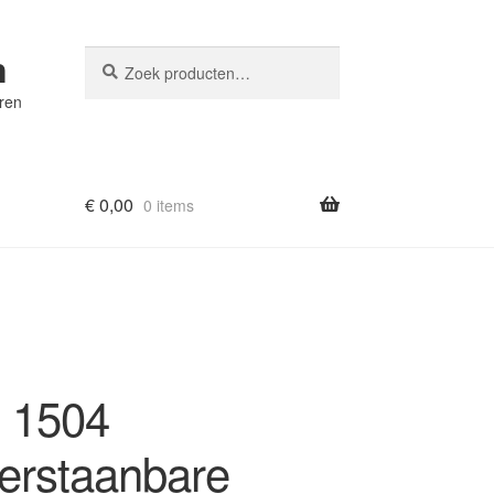
n
Zoeken
Zoeken
naar:
eren
€
0,00
0 items
m 1504
rstaanbare