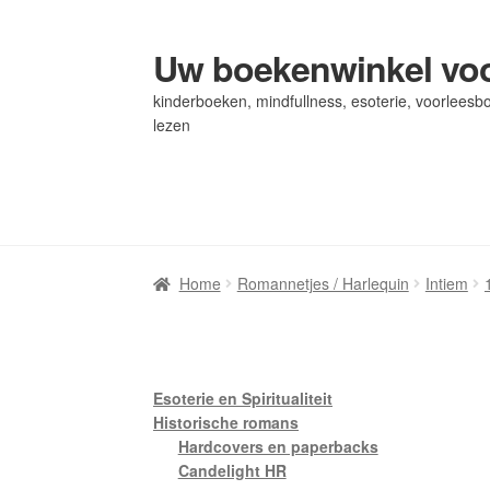
Uw boekenwinkel voo
Ga
Ga
door
naar
kinderboeken, mindfullness, esoterie, voorleesbo
naar
de
lezen
navigatie
inhoud
Home
Home
Afrekenen
Afrekenen
Algemene Voorwaarden
Algemene Voorwaarden
Bl
Bl
Privacybeleid
Privacybeleid
Winkel
Winkel
Winkelwagen
Winkelwagen
Home
Romannetjes / Harlequin
Intiem
Esoterie en Spiritualiteit
Historische romans
Hardcovers en paperbacks
Candelight HR