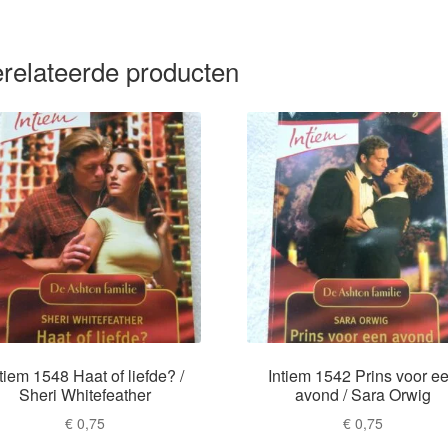
relateerde producten
tiem 1548 Haat of liefde? /
Intiem 1542 Prins voor e
Sheri Whitefeather
avond / Sara Orwig
€
0,75
€
0,75