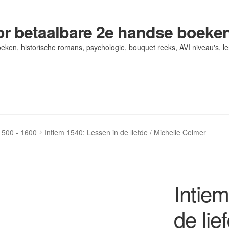
r betaalbare 2e handse boeke
eken, historische romans, psychologie, bouquet reeks, AVI niveau's, l
og/ AVI Niveau’s
og/ AVI Niveau’s
Contact
Contact
Levering en kosten
Levering en kosten
Mijn account
Mijn account
1500 - 1600
Intiem 1540: Lessen in de liefde / Michelle Celmer
Intie
de lie