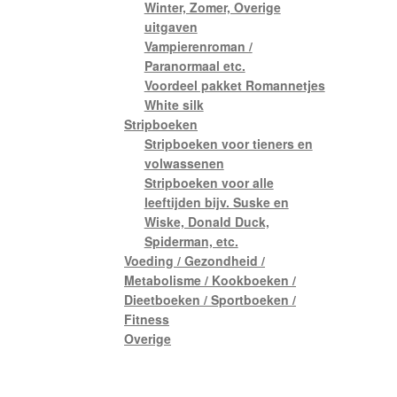
Winter, Zomer, Overige
uitgaven
Vampierenroman /
Paranormaal etc.
Voordeel pakket Romannetjes
White silk
Stripboeken
Stripboeken voor tieners en
volwassenen
Stripboeken voor alle
leeftijden bijv. Suske en
Wiske, Donald Duck,
Spiderman, etc.
Voeding / Gezondheid /
Metabolisme / Kookboeken /
Dieetboeken / Sportboeken /
Fitness
Overige