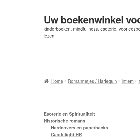
Uw boekenwinkel voo
Ga
Ga
door
naar
kinderboeken, mindfullness, esoterie, voorleesbo
naar
de
lezen
navigatie
inhoud
Home
Home
Afrekenen
Afrekenen
Algemene Voorwaarden
Algemene Voorwaarden
Bl
Bl
Privacybeleid
Privacybeleid
Winkel
Winkel
Winkelwagen
Winkelwagen
Home
Romannetjes / Harlequin
Intiem
Esoterie en Spiritualiteit
Historische romans
Hardcovers en paperbacks
Candelight HR