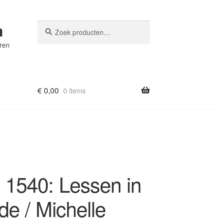
n
Zoeken
Zoeken
naar:
eren
€
0,00
0 items
m 1540: Lessen in
fde / Michelle