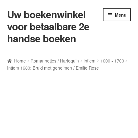
Uw boekenwinkel
Ga
Ga
Menu
door
naar
voor betaalbare 2e
naar
de
navigatie
inhoud
handse boeken
Home
Home
Romannetjes / Harlequin
Intiem
1600 - 1700
Intiem 1680: Bruid met geheimen / Emilie Rose
Afrekenen
Algemene Voorwaarden
Blog/ AVI Niveau’s
Contact
Levering en kosten