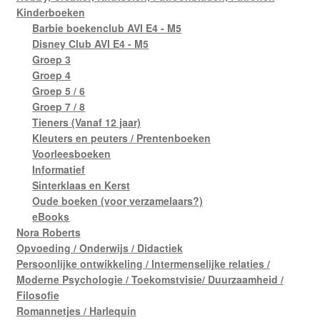
Kinderboeken
Barbie boekenclub AVI E4 - M5
Disney Club AVI E4 - M5
Groep 3
Groep 4
Groep 5 / 6
Groep 7 / 8
Tieners (Vanaf 12 jaar)
Kleuters en peuters / Prentenboeken
Voorleesboeken
Informatief
Sinterklaas en Kerst
Oude boeken (voor verzamelaars?)
eBooks
Nora Roberts
Opvoeding / Onderwijs / Didactiek
Persoonlijke ontwikkeling / Intermenselijke relaties /
Moderne Psychologie / Toekomstvisie/ Duurzaamheid /
Filosofie
Romannetjes / Harlequin