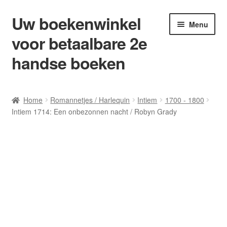
Uw boekenwinkel
Ga
Ga
Menu
door
naar
voor betaalbare 2e
naar
de
navigatie
inhoud
handse boeken
Home
Home
Romannetjes / Harlequin
Intiem
1700 - 1800
Intiem 1714: Een onbezonnen nacht / Robyn Grady
Afrekenen
Algemene Voorwaarden
Blog/ AVI Niveau’s
Contact
Levering en kosten