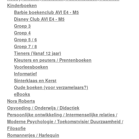
Kinderboeken
Barbie boekenclub AVI E4 - M5
Disney Club AVI E4 - M5
Groep 3
Groep 4
Groep 5 / 6
Groep 7 / 8
Tieners (Vanaf 12 jaar)
Kleuters en peuters / Prentenboeken
Voorleesboeken
Informatief
Sinterklaas en Kerst
Oude boeken (voor verzamelaars?)
eBooks
Nora Roberts
Opvoeding / Onderwijs / Didactiek
Persoonlijke ontwikkeling / Intermenselijke relaties /
Moderne Psychologie / Toekomstvisie/ Duurzaamheid /
Filosofie
Romannetjes / Harlequin