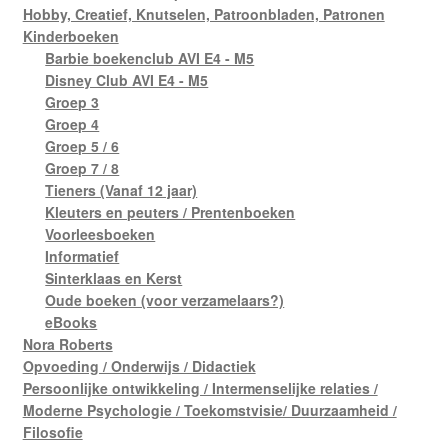
Hobby, Creatief, Knutselen, Patroonbladen, Patronen
Kinderboeken
Barbie boekenclub AVI E4 - M5
Disney Club AVI E4 - M5
Groep 3
Groep 4
Groep 5 / 6
Groep 7 / 8
Tieners (Vanaf 12 jaar)
Kleuters en peuters / Prentenboeken
Voorleesboeken
Informatief
Sinterklaas en Kerst
Oude boeken (voor verzamelaars?)
eBooks
Nora Roberts
Opvoeding / Onderwijs / Didactiek
Persoonlijke ontwikkeling / Intermenselijke relaties /
Moderne Psychologie / Toekomstvisie/ Duurzaamheid /
Filosofie