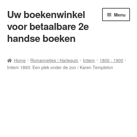
Uw boekenwinkel
Ga
Ga
Menu
door
naar
voor betaalbare 2e
naar
de
navigatie
inhoud
handse boeken
Home
Home
Romannetjes / Harlequin
Intiem
1800 - 1900
Intiem 1893: Een plek onder de zon / Karen Templeton
Afrekenen
Algemene Voorwaarden
Blog/ AVI Niveau’s
Contact
Levering en kosten