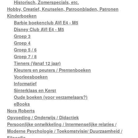
Historisch, Zomerspecials, etc.
Hobby, Creatief, Knutselen, Patroonbladen, Patronen
Kinderboeken
Barbie boekenclub AVI E4 - M5
Disney Club AVI E4 - M5
Groep 3
Groep 4
Groep 5 / 6
Groep 7 / 8
Tieners (Vanaf 12 jaar)
Kleuters en peuters / Prentenboeken
Voorleesboeken
Informatief
Sinterklaas en Kerst
Oude boeken (voor verzamelaars?)
eBooks
Nora Roberts
Opvoeding / Onderwijs / Didactiek
Persoonlijke ontwikkeling / Intermenselijke relaties /
Moderne Psychologie / Toekomstvisie/ Duurzaamheid /
Filosofie