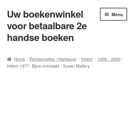
Uw boekenwinkel
Ga
Ga
Menu
door
naar
voor betaalbare 2e
naar
de
navigatie
inhoud
handse boeken
Home
Home
Romannetjes / Harlequin
Intiem
1900 - 2000
Intiem 1977: Bijna volmaakt / Susan Mallery
Afrekenen
Algemene Voorwaarden
Blog/ AVI Niveau’s
Contact
Levering en kosten