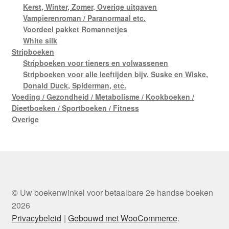
Kerst, Winter, Zomer, Overige uitgaven
Vampierenroman / Paranormaal etc.
Voordeel pakket Romannetjes
White silk
Stripboeken
Stripboeken voor tieners en volwassenen
Stripboeken voor alle leeftijden bijv. Suske en Wiske,
Donald Duck, Spiderman, etc.
Voeding / Gezondheid / Metabolisme / Kookboeken /
Dieetboeken / Sportboeken / Fitness
Overige
© Uw boekenwinkel voor betaalbare 2e handse boeken
2026
Privacybeleid
Gebouwd met WooCommerce
.