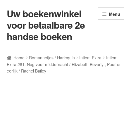
Uw boekenwinkel
Ga
Ga
Menu
door
naar
voor betaalbare 2e
naar
de
navigatie
inhoud
handse boeken
Home
Home
Romannetjes / Harlequin
Intiem Extra
Intiem
Extra 281: Nog voor middernacht / Elizabeth Bevarly ; Puur en
Afrekenen
eerlijk / Rachel Bailey
Algemene Voorwaarden
Blog/ AVI Niveau’s
Contact
Levering en kosten