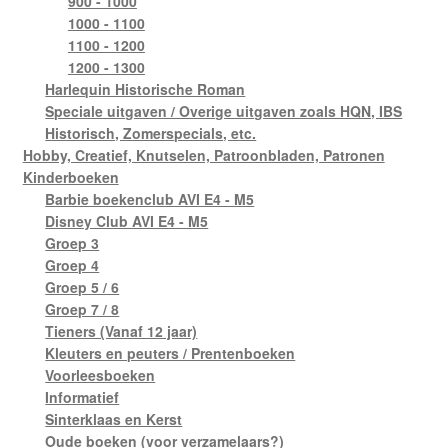
900 - 1000
1000 - 1100
1100 - 1200
1200 - 1300
Harlequin Historische Roman
Speciale uitgaven / Overige uitgaven zoals HQN, IBS
Historisch, Zomerspecials, etc.
Hobby, Creatief, Knutselen, Patroonbladen, Patronen
Kinderboeken
Barbie boekenclub AVI E4 - M5
Disney Club AVI E4 - M5
Groep 3
Groep 4
Groep 5 / 6
Groep 7 / 8
Tieners (Vanaf 12 jaar)
Kleuters en peuters / Prentenboeken
Voorleesboeken
Informatief
Sinterklaas en Kerst
Oude boeken (voor verzamelaars?)