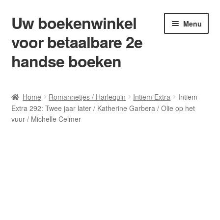
Uw boekenwinkel
Ga
Ga
Menu
door
naar
voor betaalbare 2e
naar
de
navigatie
inhoud
handse boeken
Home
Home
Romannetjes / Harlequin
Intiem Extra
Intiem
Extra 292: Twee jaar later / Katherine Garbera / Olie op het
Afrekenen
vuur / Michelle Celmer
Algemene Voorwaarden
Blog/ AVI Niveau’s
Contact
Levering en kosten