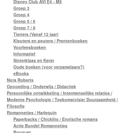
Disney Club AVI E4 - M5
Groep 3
Groep 4
Groep 5 / 6
Groep 7 / 8
Tieners (Vanaf 12 jaar)
Kleuters en peuters / Prentenboeken
Voorleesboeken
Informatief
Sinterklaas en Kerst
Oude boeken (voor verzamelaars?)
eBooks
Nora Roberts
Opvoeding / Onderwijs / Didactiek
Persoonlijke ontwikkeling / Intermenselijke relaties /
Moderne Psychologie / Toekomstvisie/ Duurzaamheid /
Filosofie
Romannetjes / Harlequin
Paperbacks / Chicklits / Erotische romans
Actie Bundel Romannetjes
Bouquet