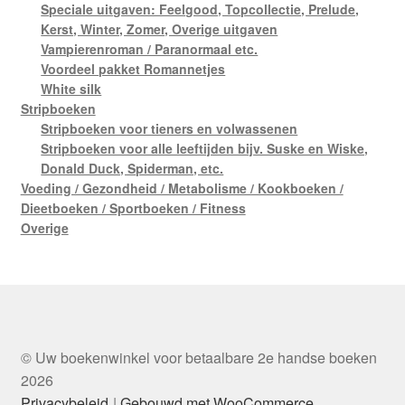
Speciale uitgaven: Feelgood, Topcollectie, Prelude,
Kerst, Winter, Zomer, Overige uitgaven
Vampierenroman / Paranormaal etc.
Voordeel pakket Romannetjes
White silk
Stripboeken
Stripboeken voor tieners en volwassenen
Stripboeken voor alle leeftijden bijv. Suske en Wiske,
Donald Duck, Spiderman, etc.
Voeding / Gezondheid / Metabolisme / Kookboeken /
Dieetboeken / Sportboeken / Fitness
Overige
© Uw boekenwinkel voor betaalbare 2e handse boeken
2026
Privacybeleid
Gebouwd met WooCommerce
.