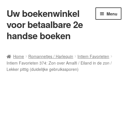
Uw boekenwinkel
Ga
Ga
Menu
door
naar
voor betaalbare 2e
naar
de
navigatie
inhoud
handse boeken
Home
Home
Romannetjes / Harlequin
Intiem Favorieten
Intiem Favorieten 374: Zon over Amalfi / Eiland in de zon /
Afrekenen
Lekker pittig (duidelijke gebruikssporen)
Algemene Voorwaarden
Blog/ AVI Niveau’s
Contact
Levering en kosten