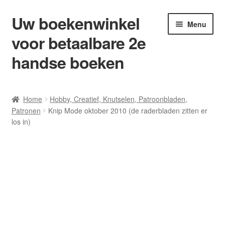
Uw boekenwinkel
Ga
Ga
Menu
door
naar
voor betaalbare 2e
naar
de
navigatie
inhoud
handse boeken
Home
Home
Hobby, Creatief, Knutselen, Patroonbladen,
Patronen
Knip Mode oktober 2010 (de raderbladen zitten er
Afrekenen
los in)
Algemene Voorwaarden
Blog/ AVI Niveau’s
Contact
Levering en kosten