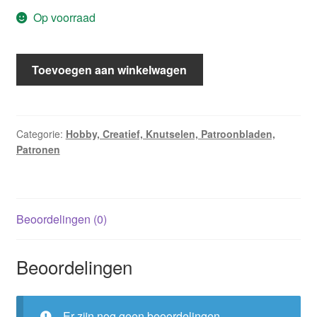
Op voorraad
Knip
Toevoegen aan winkelwagen
Mode
oktober
2010
(de
Categorie:
Hobby, Creatief, Knutselen, Patroonbladen,
Patronen
raderbladen
zitten
er
los
Beoordelingen (0)
in)
aantal
Beoordelingen
Er zijn nog geen beoordelingen.