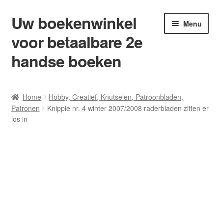
Uw boekenwinkel
Ga
Ga
Menu
door
naar
voor betaalbare 2e
naar
de
navigatie
inhoud
handse boeken
Home
Home
Hobby, Creatief, Knutselen, Patroonbladen,
Patronen
Knippie nr. 4 winter 2007/2008 raderbladen zitten er
Afrekenen
los in
Algemene Voorwaarden
Blog/ AVI Niveau’s
Contact
Levering en kosten