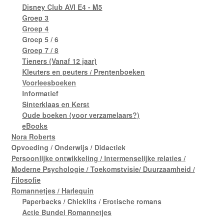
Disney Club AVI E4 - M5
Groep 3
Groep 4
Groep 5 / 6
Groep 7 / 8
Tieners (Vanaf 12 jaar)
Kleuters en peuters / Prentenboeken
Voorleesboeken
Informatief
Sinterklaas en Kerst
Oude boeken (voor verzamelaars?)
eBooks
Nora Roberts
Opvoeding / Onderwijs / Didactiek
Persoonlijke ontwikkeling / Intermenselijke relaties /
Moderne Psychologie / Toekomstvisie/ Duurzaamheid /
Filosofie
Romannetjes / Harlequin
Paperbacks / Chicklits / Erotische romans
Actie Bundel Romannetjes