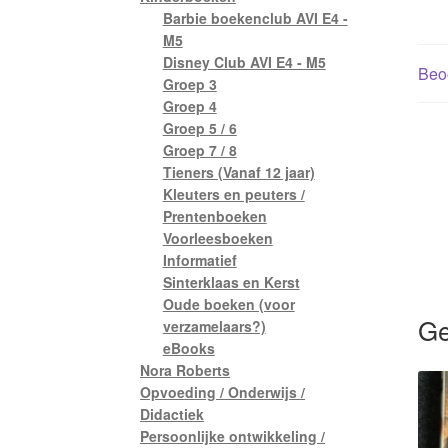
Barbie boekenclub AVI E4 -
M5
Disney Club AVI E4 - M5
Beoo
Groep 3
Groep 4
Groep 5 / 6
Groep 7 / 8
Tieners (Vanaf 12 jaar)
Kleuters en peuters /
Prentenboeken
Voorleesboeken
Informatief
Sinterklaas en Kerst
Oude boeken (voor
Ge
verzamelaars?)
eBooks
Nora Roberts
Opvoeding / Onderwijs /
Didactiek
Persoonlijke ontwikkeling /