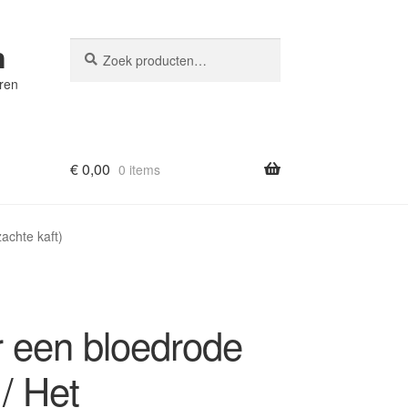
n
Zoeken
Zoeken
naar:
eren
€
0,00
0 items
achte kaft)
 een bloedrode
/ Het