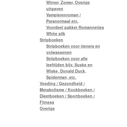
Winter, Zomer, Overige
uitgaven
Vampierenroman /
Paranormaal etc.
Voordeel pakket Romannetjes
White silk
Stripboeken
Stripboeken voor tieners en
volwassenen
Stripboeken voor alle
leeftijden bijv. Suske en
Wiske, Donald Duck,
Spiderman, etc.
Voeding / Gezondheid /
Metabolisme / Kookboeken /
Dieetboeken / Sportboeken /
Fitness
Overige