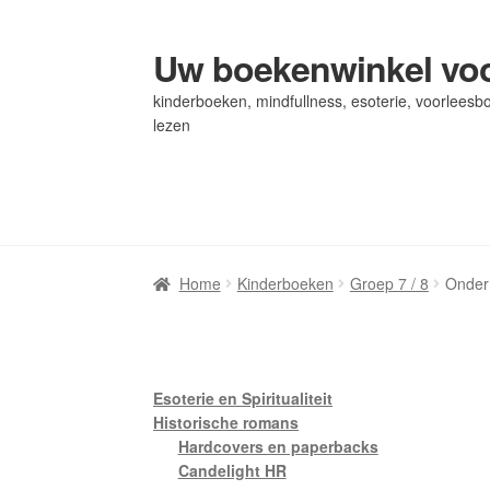
Uw boekenwinkel voo
Ga
Ga
door
naar
kinderboeken, mindfullness, esoterie, voorleesbo
naar
de
lezen
navigatie
inhoud
Home
Home
Afrekenen
Afrekenen
Algemene Voorwaarden
Algemene Voorwaarden
Bl
Bl
Privacybeleid
Privacybeleid
Winkel
Winkel
Winkelwagen
Winkelwagen
Home
Kinderboeken
Groep 7 / 8
Onder 
Esoterie en Spiritualiteit
Historische romans
Hardcovers en paperbacks
Candelight HR