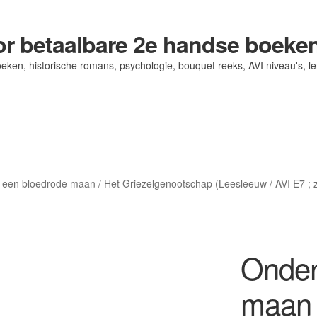
r betaalbare 2e handse boeke
eken, historische romans, psychologie, bouquet reeks, AVI niveau's, l
og/ AVI Niveau’s
og/ AVI Niveau’s
Contact
Contact
Levering en kosten
Levering en kosten
Mijn account
Mijn account
een bloedrode maan / Het Griezelgenootschap (Leesleeuw / AVI E7 ; z
Onder
maan 