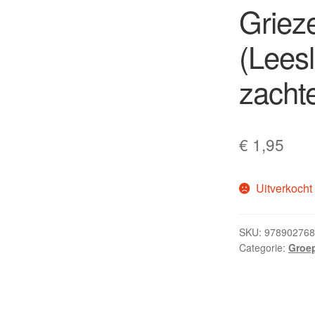
Griez
(Leesl
zachte
€
1,95
Uitverkocht
SKU:
978902768
Categorie:
Groep