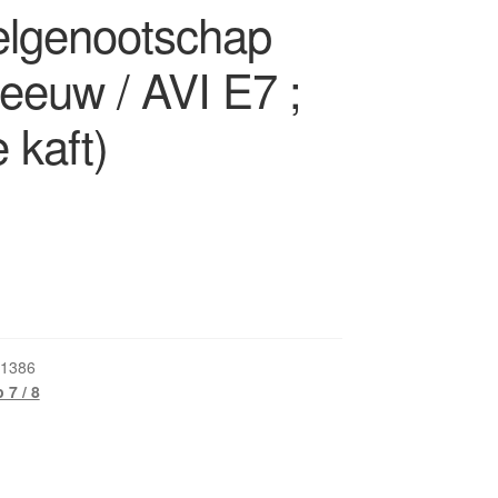
elgenootschap
eeuw / AVI E7 ;
 kaft)
1386
 7 / 8