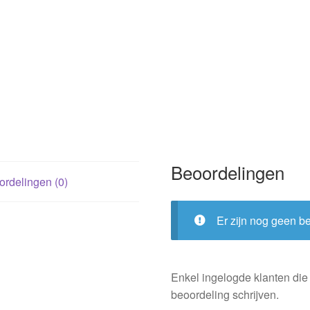
AVI
E5
-
E6
;
harde
kaft)
aantal
Beoordelingen
rdelingen (0)
Er zijn nog geen b
Enkel ingelogde klanten die
beoordeling schrijven.