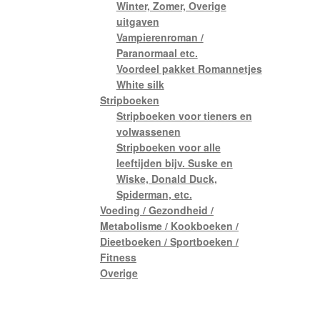
Winter, Zomer, Overige
uitgaven
Vampierenroman /
Paranormaal etc.
Voordeel pakket Romannetjes
White silk
Stripboeken
Stripboeken voor tieners en
volwassenen
Stripboeken voor alle
leeftijden bijv. Suske en
Wiske, Donald Duck,
Spiderman, etc.
Voeding / Gezondheid /
Metabolisme / Kookboeken /
Dieetboeken / Sportboeken /
Fitness
Overige