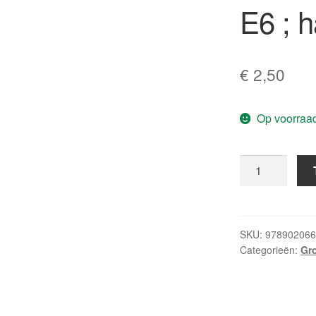
E6 ; h
€
2,50
Op voorraa
Snelle
Jelle
in
oranje
/
SKU:
978902066
Categorieën:
Gro
Ad
van
Gils
(