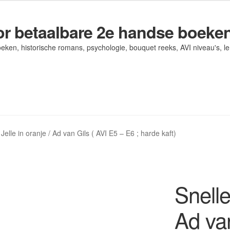
r betaalbare 2e handse boeke
eken, historische romans, psychologie, bouquet reeks, AVI niveau's, l
og/ AVI Niveau’s
og/ AVI Niveau’s
Contact
Contact
Levering en kosten
Levering en kosten
Mijn account
Mijn account
 Jelle in oranje / Ad van Gils ( AVI E5 – E6 ; harde kaft)
Snelle
Ad van