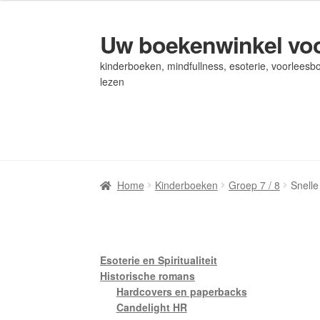
Uw boekenwinkel voo
Ga
Ga
door
naar
kinderboeken, mindfullness, esoterie, voorleesbo
naar
de
lezen
navigatie
inhoud
Home
Home
Afrekenen
Afrekenen
Algemene Voorwaarden
Algemene Voorwaarden
Bl
Bl
Privacybeleid
Privacybeleid
Winkel
Winkel
Winkelwagen
Winkelwagen
Home
Kinderboeken
Groep 7 / 8
Snelle
Esoterie en Spiritualiteit
Historische romans
Hardcovers en paperbacks
Candelight HR