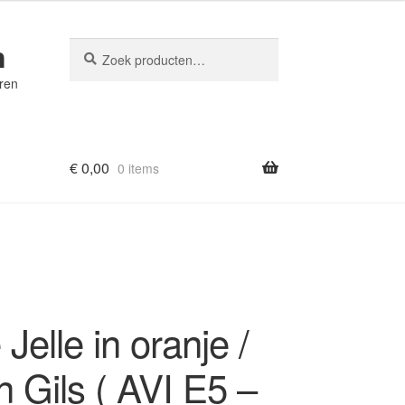
n
Zoeken
Zoeken
naar:
eren
€
0,00
0 items
 Jelle in oranje /
 Gils ( AVI E5 –