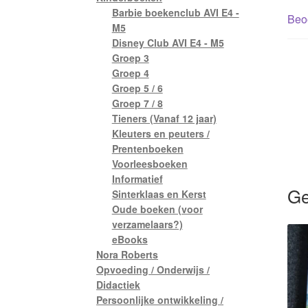
Barbie boekenclub AVI E4 -
Beoo
M5
Disney Club AVI E4 - M5
Groep 3
Groep 4
Groep 5 / 6
Groep 7 / 8
Tieners (Vanaf 12 jaar)
Kleuters en peuters /
Prentenboeken
Voorleesboeken
Informatief
Ge
Sinterklaas en Kerst
Oude boeken (voor
verzamelaars?)
eBooks
Nora Roberts
Opvoeding / Onderwijs /
Didactiek
Persoonlijke ontwikkeling /