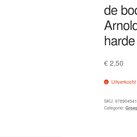
de boo
Arnol
harde 
€
2,50
Uitverkocht
SKU:
978904541
Categorie:
Groep