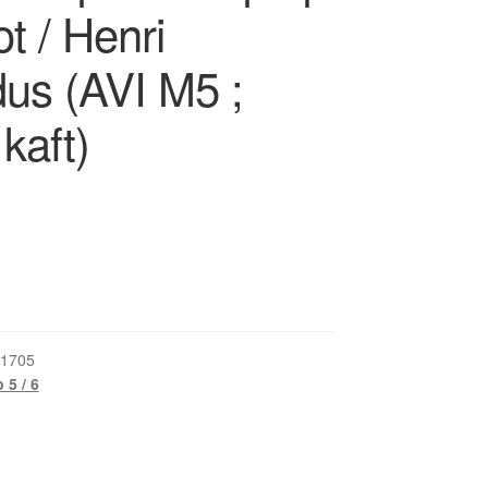
t / Henri
dus (AVI M5 ;
kaft)
1705
 5 / 6