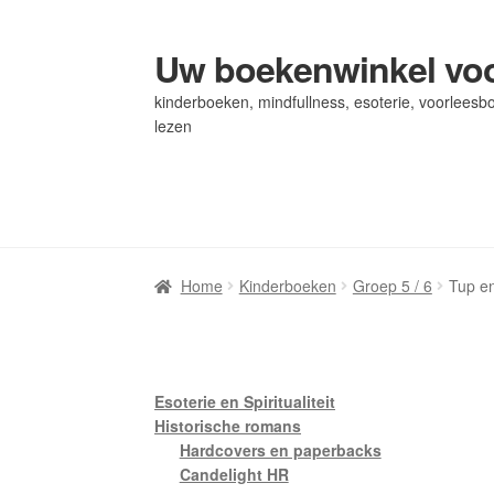
Uw boekenwinkel voo
Ga
Ga
door
naar
kinderboeken, mindfullness, esoterie, voorleesbo
naar
de
lezen
navigatie
inhoud
Home
Home
Afrekenen
Afrekenen
Algemene Voorwaarden
Algemene Voorwaarden
Bl
Bl
Privacybeleid
Privacybeleid
Winkel
Winkel
Winkelwagen
Winkelwagen
Home
Kinderboeken
Groep 5 / 6
Tup en
Esoterie en Spiritualiteit
Historische romans
Hardcovers en paperbacks
Candelight HR