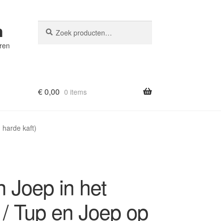
n
Zoeken
Zoeken
naar:
eren
€
0,00
0 items
 harde kaft)
 Joep in het
 / Tup en Joep op