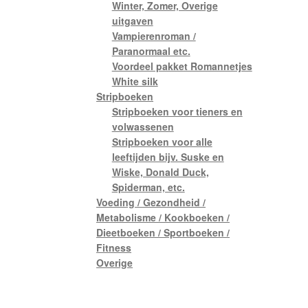
Winter, Zomer, Overige
uitgaven
Vampierenroman /
Paranormaal etc.
Voordeel pakket Romannetjes
White silk
Stripboeken
Stripboeken voor tieners en
volwassenen
Stripboeken voor alle
leeftijden bijv. Suske en
Wiske, Donald Duck,
Spiderman, etc.
Voeding / Gezondheid /
Metabolisme / Kookboeken /
Dieetboeken / Sportboeken /
Fitness
Overige