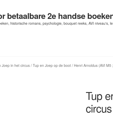
r betaalbare 2e handse boeke
eken, historische romans, psychologie, bouquet reeks, AVI niveau's, l
og/ AVI Niveau’s
og/ AVI Niveau’s
Contact
Contact
Levering en kosten
Levering en kosten
Mijn account
Mijn account
 Joep in het circus / Tup en Joep op de boot / Henri Arnoldus (AVI M5 ;
Tup en
circus