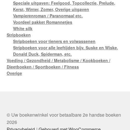
Speciale uitgaven: Feelgood, Topcollectie, Prelude,
Kerst, Winter, Zomer, Overige uitgaven
Vampierenroman / Paranormaal etc.
Voordeel pakket Romannetjes
White silk
Stripboeken
Stripboeken voor tieners en volwassenen
Stripboeken voor alle leeftijden bijv. Suske en Wiske,
Donald Duck, Spiderman, etc.
Voeding / Gezondheid / Metabolisme / Kookboeken /
Dieetboeken / Sportboeken / Fitness
Overige
© Uw boekenwinkel voor betaalbare 2e handse boeken
2026
Privacybeleid
Gebouwd met WooCommerce
.