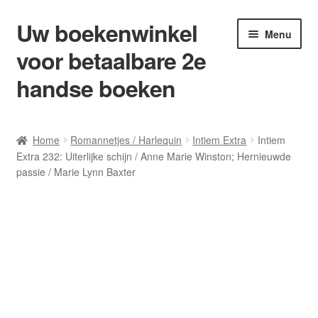
Uw boekenwinkel
Ga
Ga
Menu
door
naar
voor betaalbare 2e
naar
de
navigatie
inhoud
handse boeken
Home
Home
Romannetjes / Harlequin
Intiem Extra
Intiem
Extra 232: Uiterlijke schijn / Anne Marie Winston; Hernieuwde
Afrekenen
passie / Marie Lynn Baxter
Algemene Voorwaarden
Blog/ AVI Niveau’s
Contact
Levering en kosten