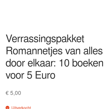
Mijn account
Privacybeleid
Verrassingspakket
Winkel
Romannetjes van alles
Winkelwagen
door elkaar: 10 boeken
voor 5 Euro
€
5,00
Uitverkocht