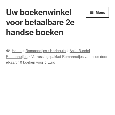
Uw boekenwinkel
Ga
Ga
Menu
door
naar
voor betaalbare 2e
naar
de
navigatie
inhoud
handse boeken
Home
Home
Romannetjes / Harlequin
Actie Bundel
Romannetjes
Verrassingspakket Romannetjes van alles door
Afrekenen
elkaar: 10 boeken voor 5 Euro
Algemene Voorwaarden
Blog/ AVI Niveau’s
Contact
Levering en kosten