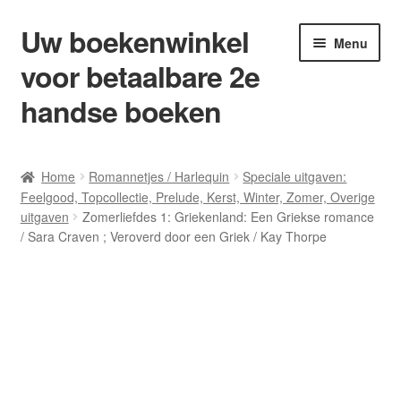
Uw boekenwinkel
Ga
Ga
Menu
door
naar
voor betaalbare 2e
naar
de
navigatie
inhoud
handse boeken
Home
Home
Romannetjes / Harlequin
Speciale uitgaven:
Feelgood, Topcollectie, Prelude, Kerst, Winter, Zomer, Overige
Afrekenen
uitgaven
Zomerliefdes 1: Griekenland: Een Griekse romance
/ Sara Craven ; Veroverd door een Griek / Kay Thorpe
Algemene Voorwaarden
Blog/ AVI Niveau’s
Contact
Levering en kosten