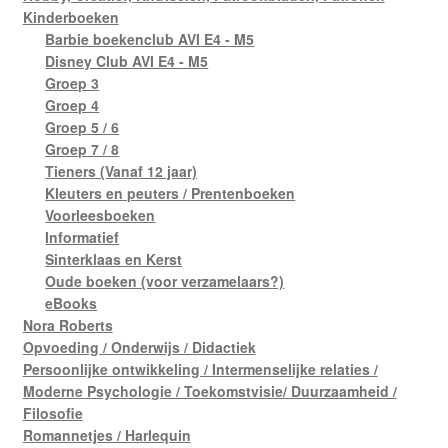
Kinderboeken
Barbie boekenclub AVI E4 - M5
Disney Club AVI E4 - M5
Groep 3
Groep 4
Groep 5 / 6
Groep 7 / 8
Tieners (Vanaf 12 jaar)
Kleuters en peuters / Prentenboeken
Voorleesboeken
Informatief
Sinterklaas en Kerst
Oude boeken (voor verzamelaars?)
eBooks
Nora Roberts
Opvoeding / Onderwijs / Didactiek
Persoonlijke ontwikkeling / Intermenselijke relaties /
Moderne Psychologie / Toekomstvisie/ Duurzaamheid /
Filosofie
Romannetjes / Harlequin